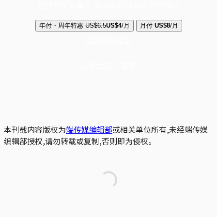
选择守护方案 + 华尔街日报或纽约时报
年付・周年特惠
US$6.5
US$4
/月
月付
US$8
/月
立即解锁全文
已是会员？
登录
本刊载内容版权为
端传媒编辑部
或相关单位所有,未经端传媒
编辑部授权,请勿转载或复制,否则即为侵权。