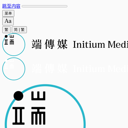
跳至内容
菜单
繁
简
|
繁