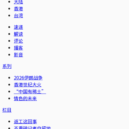
大陆
香港
台湾
速递
解读
评论
播客
影音
系列
2026伊朗战争
香港世纪大火
“中国有稀土”
情色的未来
栏目
返工这回事
不重磅记者自留地