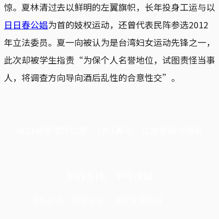
惊。夏林清过去以鲜明的左翼旗帜，长年投身工运与以
日日春公娼
为首的妓权运动，还曾代表民阵参选2012
年立法委员。夏一向被认为是台湾妇女运动先锋之一，
此次却被学生指责“为保个人名誉地位，试图责怪当事
人，将调查方向导向酒后乱性的合意性交”。
端11周年限定优惠，1周1美元，让思考保持清爽
你的支持，不可或缺
成为会员，阅读全文，领取专属权益