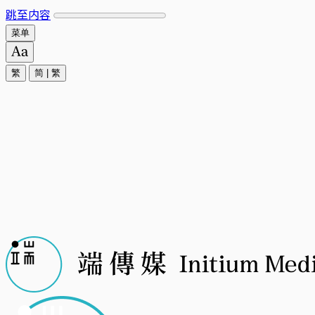
跳至内容
菜单
繁
简
|
繁