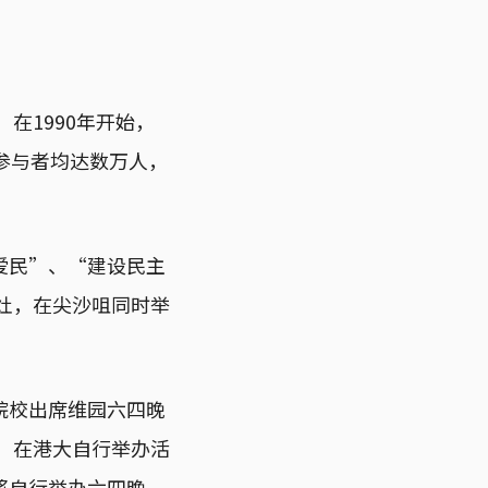
在1990年开始，
参与者均达数万人，
爱民”、“建设民主
炉灶，在尖沙咀同时举
院校出席维园六四晚
会，在港大自行举办活
将自行举办六四晚