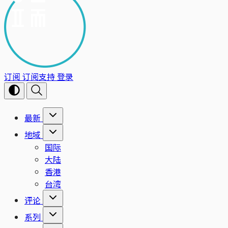
订阅
订阅支持
登录
最新
地域
国际
大陆
香港
台湾
评论
系列