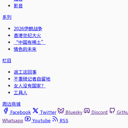
影音
系列
2026伊朗战争
香港世纪大火
“中国有稀土”
情色的未来
栏目
返工这回事
不重磅记者自留地
女人没有国家？
工具人
周边商城
Facebook
Twitter
Bluesky
Discord
Gith
Whatsapp
Youtube
RSS