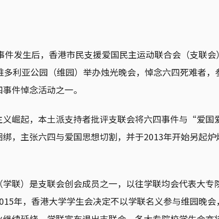
四事件发生后，香港市民支援爱国民主运动联合会（支联会）
在维多利亚公园（维园）举办烛光晚会，悼念六四死难者，
四事件悼念活动之一。
主义崛起，本土派支持者批评支联会将六四事件与“爱国
绑，主张六四与爱国思想切割，并于2013年开始另起
（学联）是支联会创会成员之一，以往学联均会代表大专
015年，香港大学学生会决定不以学联名义参与维园晚
火继续延烧，学联宣布退出支联会，各大专院校学生会亦