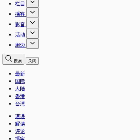
栏目
播客
影音
活动
周边
搜索
关闭
最新
国际
大陆
香港
台湾
速递
解读
评论
播客