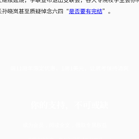
长孙晓岚甚至质疑悼念六四“
是否要有完结
”。
端11周年限定优惠，1周1美元，让思考保持清爽
你的支持，不可或缺
成为会员，阅读全文，领取专属权益