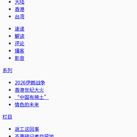
大陆
香港
台湾
速递
解读
评论
播客
影音
系列
2026伊朗战争
香港世纪大火
“中国有稀土”
情色的未来
栏目
返工这回事
不重磅记者自留地