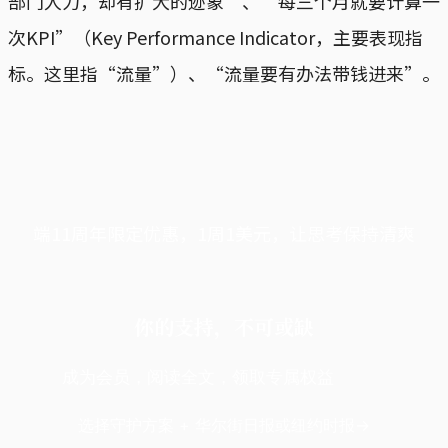
部门人力，却有扩大的迹象”、“每三个月就要计算一
次KPI”（Key Performance Indicator，主要表现指
标。这里指“流量”）、“流量要有办法带钱进来”。
端11周年限定优惠，1周1美元，让思考保持清爽
你的支持，不可或缺
成为会员，阅读全文，领取专属权益
选择守护方案 + 华尔街日报或纽约时报