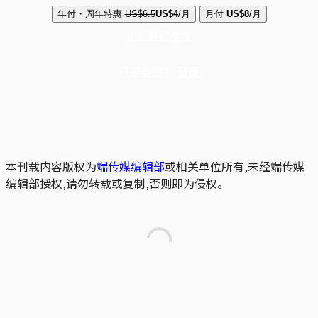
年付・周年特惠
US$6.5
US$4
/月
月付
US$8
/月
立即解锁全文
已是会员？
登录
本刊载内容版权为
端传媒编辑部
或相关单位所有,未经端传媒
编辑部授权,请勿转载或复制,否则即为侵权。