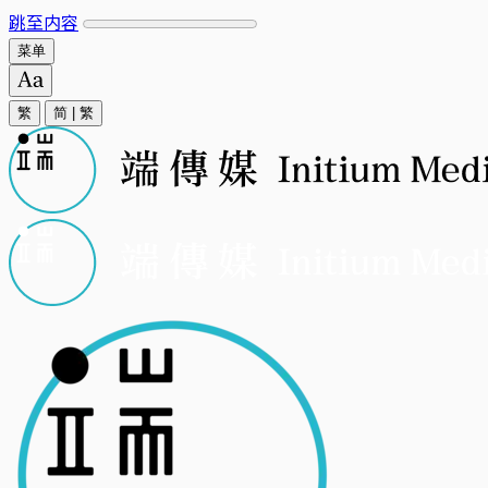
跳至内容
菜单
繁
简
|
繁