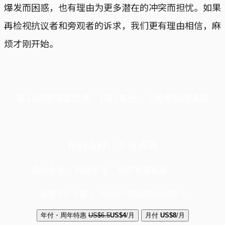
爆发而困惑，也有理由为更多潜在的冲突而担忧。如果
再检视抗议者和旁观者的诉求，我们更有理由相信，麻
烦才刚开始。
端11周年限定优惠，1周1美元，让思考保持清爽
你的支持，不可或缺
成为会员，阅读全文，领取专属权益
选择守护方案 + 华尔街日报或纽约时报
年付・周年特惠
US$6.5
US$4
/月
月付
US$8
/月