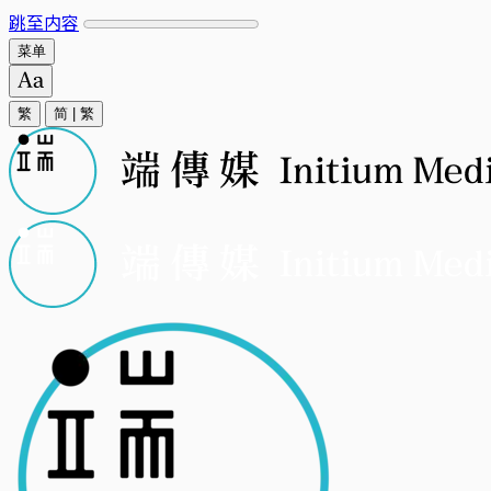
跳至内容
菜单
繁
简
|
繁