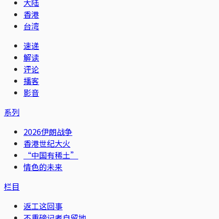
大陆
香港
台湾
速递
解读
评论
播客
影音
系列
2026伊朗战争
香港世纪大火
“中国有稀土”
情色的未来
栏目
返工这回事
不重磅记者自留地