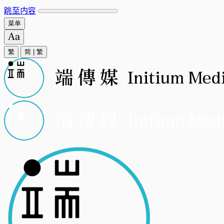
跳至内容
菜单
繁
简
|
繁