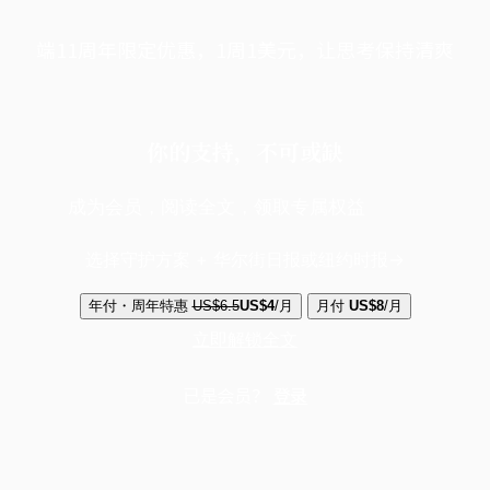
端11周年限定优惠，1周1美元，让思考保持清爽
你的支持，不可或缺
成为会员，阅读全文，领取专属权益
选择守护方案 + 华尔街日报或纽约时报
年付・周年特惠
US$6.5
US$4
/月
月付
US$8
/月
立即解锁全文
已是会员？
登录