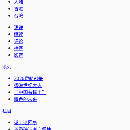
大陆
香港
台湾
速递
解读
评论
播客
影音
系列
2026伊朗战争
香港世纪大火
“中国有稀土”
情色的未来
栏目
返工这回事
不重磅记者自留地