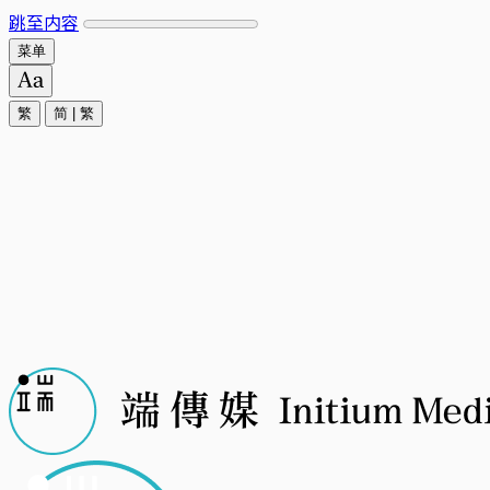
跳至内容
菜单
繁
简
|
繁