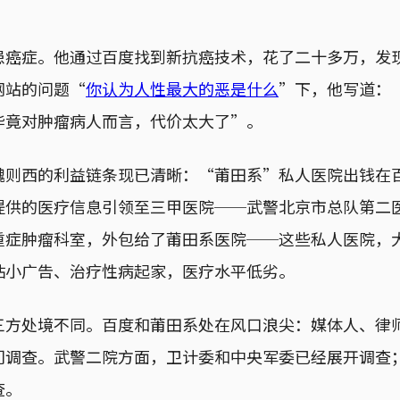
患癌症。他通过百度找到新抗癌技术，花了二十多万，发
网站的问题“
你认为人性最大的恶是什么
”下，他写道：
毕竟对肿瘤病人而言，代价太大了”。
魏则西的利益链条现已清晰：“莆田系”私人医院出钱在
提供的医疗信息引领至三甲医院──武警北京市总队第二
重症肿瘤科室，外包给了莆田系医院──这些私人医院，
贴小广告、治疗性病起家，医疗水平低劣。
三方处境不同。百度和莆田系处在风口浪尖：媒体人、律
门调查。武警二院方面，卫计委和中央军委已经展开调查
查。