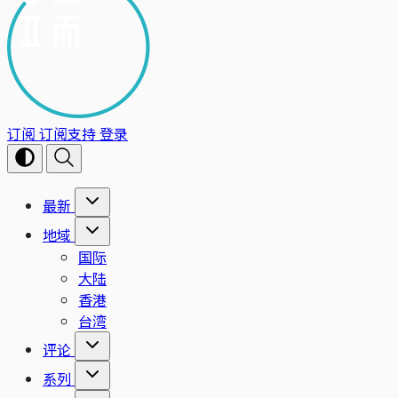
订阅
订阅支持
登录
最新
地域
国际
大陆
香港
台湾
评论
系列