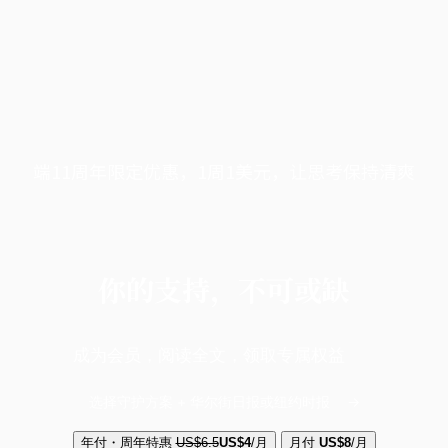
端11周年限定优惠，1周1美元，让思考保持清爽
你的支持，不可或缺
成为会员，阅读全文，领取专属权益
选择守护方案 + 华尔街日报或纽约时报
年付・周年特惠
US$6.5
US$4
/月
月付
US$8
/月