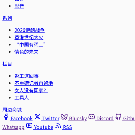
影音
系列
2026伊朗战争
香港世纪大火
“中国有稀土”
情色的未来
栏目
返工这回事
不重磅记者自留地
女人没有国家？
工具人
周边商城
Facebook
Twitter
Bluesky
Discord
Gith
Whatsapp
Youtube
RSS