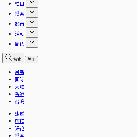
栏目
播客
影音
活动
周边
搜索
关闭
最新
国际
大陆
香港
台湾
速递
解读
评论
播客