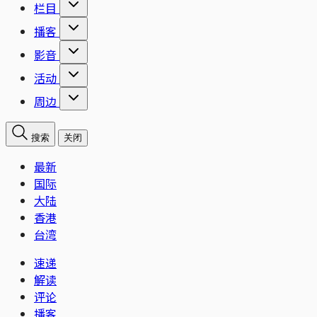
栏目
播客
影音
活动
周边
搜索
关闭
最新
国际
大陆
香港
台湾
速递
解读
评论
播客