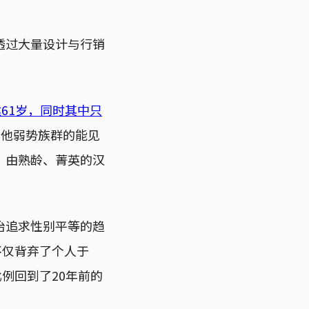
透过大量设计与行销
。
61岁，同时其中只
其他弱势族群的能见
：由熟龄、菁英的汉
治追求性别平等的趋
不仅背弃了个人于
比例回到了20年前的