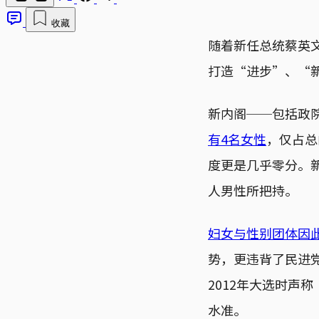
收藏
随着新任总统蔡英
打造“进步”、“
新内阁──包括政院
有4名女性
，仅占总
度更是几乎零分。
人男性所把持。
妇女与性别团体因
势，更违背了民进党
2012年大选时声
水准。