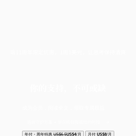
端11周年限定优惠，1周1美元，让思考保持清爽
你的支持，不可或缺
成为会员，阅读全文，领取专属权益
选择守护方案 + 华尔街日报或纽约时报
年付・周年特惠
US$6.5
US$4
/月
月付
US$8
/月