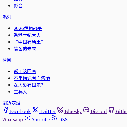
影音
系列
2026伊朗战争
香港世纪大火
“中国有稀土”
情色的未来
栏目
返工这回事
不重磅记者自留地
女人没有国家？
工具人
周边商城
Facebook
Twitter
Bluesky
Discord
Gith
Whatsapp
Youtube
RSS