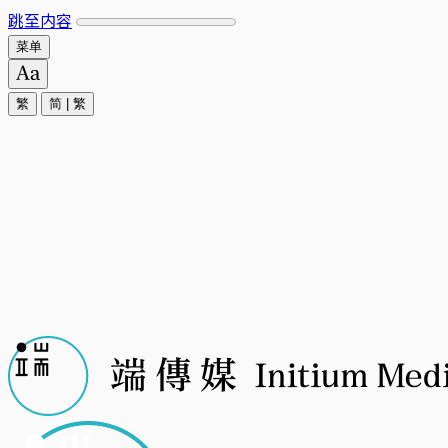
跳至内容
菜单
繁
简
|
繁