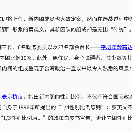
文即将上任，新内阁成员也大致定案，然而在选战过程中
新颖”形象的蔡英文，其新团队的组成却是无比“传统”
三长、6名政务委员以及27名部会首长──
平均年龄高达
内阁比例10%。此外，原住民、身心障碍者、性少数等
新内阁的组成重现了台湾政治一直以来最令人熟悉的风景
此表示抗议
，指出新内阁的性别比例，不仅不符合国际政
自身于1996年所提出的“1/4性别比例原则”；蔡英文
称“1/3性别比例原则”的政策白皮书宣告，更让内阁性别