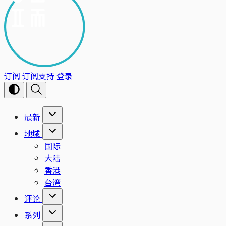
订阅
订阅支持
登录
最新
地域
国际
大陆
香港
台湾
评论
系列