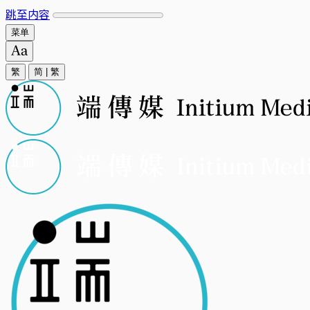
跳至内容
菜单
繁
简
|
繁