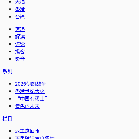
大陆
香港
台湾
速递
解读
评论
播客
影音
系列
2026伊朗战争
香港世纪大火
“中国有稀土”
情色的未来
栏目
返工这回事
不重磅记者自留地