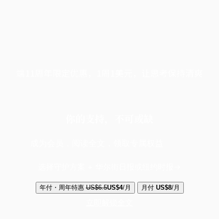
端11周年限定优惠，1周1美元，让思考保持清爽
你的支持，不可或缺
成为会员，阅读全文，领取专属权益
选择守护方案 + 华尔街日报或纽约时报
年付・周年特惠
US$6.5
US$4
/月
月付
US$8
/月
立即解锁全文