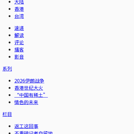
大陆
香港
台湾
速递
解读
评论
播客
影音
系列
2026伊朗战争
香港世纪大火
“中国有稀土”
情色的未来
栏目
返工这回事
不重磅记者自留地