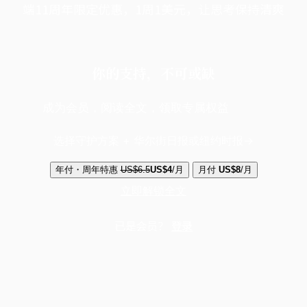
端11周年限定优惠，1周1美元，让思考保持清爽
你的支持，不可或缺
成为会员，阅读全文，领取专属权益
选择守护方案 + 华尔街日报或纽约时报
年付・周年特惠
US$6.5
US$4
/月
月付
US$8
/月
立即解锁全文
已是会员？
登录