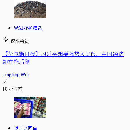
WSJ守护精选
仅限会员
【华尔街日报】习近平想要强势人民币，中国经济
却在拖后腿
Lingling Wei
18 小时前
返工这回事