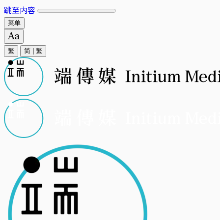
跳至内容
菜单
繁
简
|
繁