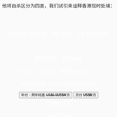
他将自杀区分为四类，我们试引来诠释香港现时处境：
端11周年限定优惠，1周1美元，让思考保持清爽
你的支持，不可或缺
成为会员，阅读全文，领取专属权益
选择守护方案 + 华尔街日报或纽约时报
年付・周年特惠
US$6.5
US$4
/月
月付
US$8
/月
立即解锁全文
已是会员？
登录