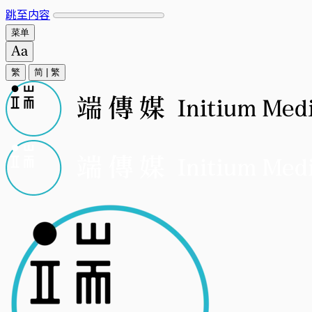
跳至内容
菜单
繁
简
|
繁