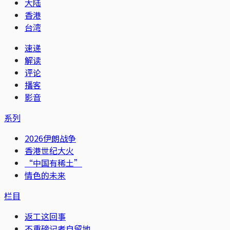
大陆
香港
台湾
速递
解读
评论
播客
影音
系列
2026伊朗战争
香港世纪大火
“中国有稀土”
情色的未来
栏目
返工这回事
不重磅记者自留地