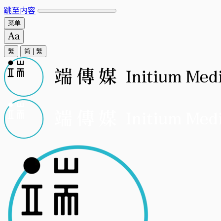
跳至内容
菜单
繁
简
|
繁