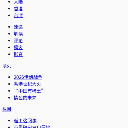
大陆
香港
台湾
速递
解读
评论
播客
影音
系列
2026伊朗战争
香港世纪大火
“中国有稀土”
情色的未来
栏目
返工这回事
不重磅记者自留地