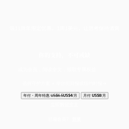
端11周年限定优惠，1周1美元，让思考保持清爽
你的支持，不可或缺
成为会员，阅读全文，领取专属权益
选择守护方案 + 华尔街日报或纽约时报
年付・周年特惠
US$6.5
US$4
/月
月付
US$8
/月
立即解锁全文
已是会员？
登录