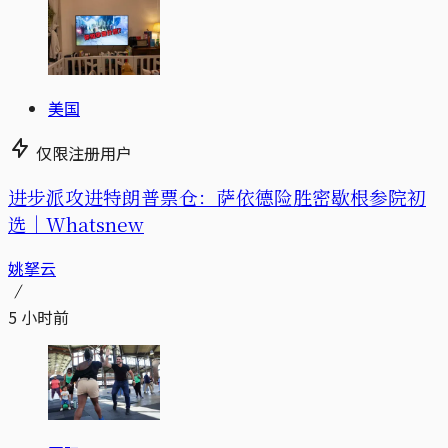
美国
仅限注册用户
进步派攻进特朗普票仓：萨依德险胜密歇根参院初
选｜Whatsnew
姚拏云
5 小时前