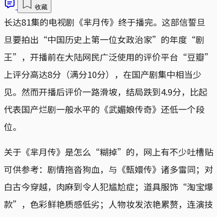
收藏
长达81集的电视剧《芈月传》终于播完。这部信誓旦
旦要拍出“中国历史上第一位女政治家”的年度“剧
王”，开播前在大陆网民广泛使用的评价平台“豆瓣”
上评分高达8分（满分10分），在国产剧集中相当少
见。然而开播后评价一路滑坡，结局跌到4.9分，比起
代表国产烂剧一般水平的《武媚娘传奇》还低一个段
位。
关于《芈月传》是怎么“糊掉”的，网上有不少吐槽贴
可供参考：剧情拖沓狗血，与《甄嬛传》诸多雷同；对
白古今穿越，肉麻到令人犯尴尬症；道具服饰“淘宝爆
款”，色彩鲜艳质感低劣；人物妆发浓艳累赘，连演技