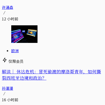
许涌森
12 小时前
欧洲
仅限会员
解读｜
休达危机：冒死偷渡的摩洛哥青年，如何撕
裂西班牙边境和政治？
孙漫漫
16 小时前