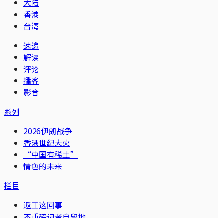
大陆
香港
台湾
速递
解读
评论
播客
影音
系列
2026伊朗战争
香港世纪大火
“中国有稀土”
情色的未来
栏目
返工这回事
不重磅记者自留地