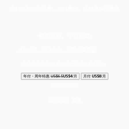
端11周年限定优惠，1周1美元，让思考保持清爽
你的支持，不可或缺
成为会员，阅读全文，领取专属权益
选择守护方案 + 华尔街日报或纽约时报
年付・周年特惠
US$6.5
US$4
/月
月付
US$8
/月
立即解锁全文
已是会员？
登录