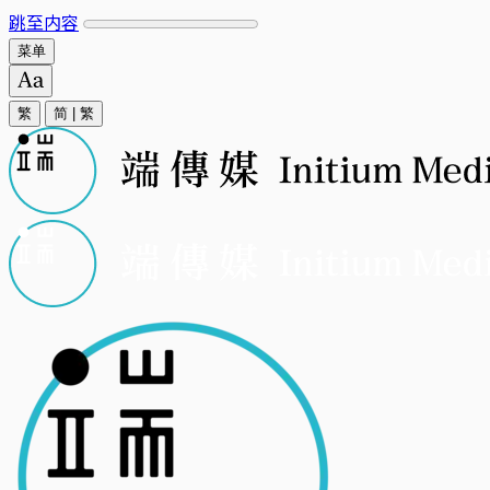
跳至内容
菜单
繁
简
|
繁