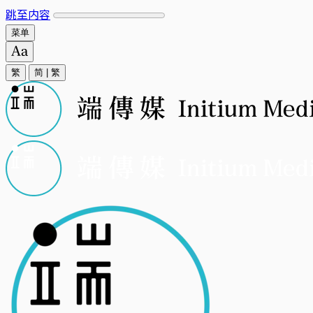
跳至内容
菜单
繁
简
|
繁