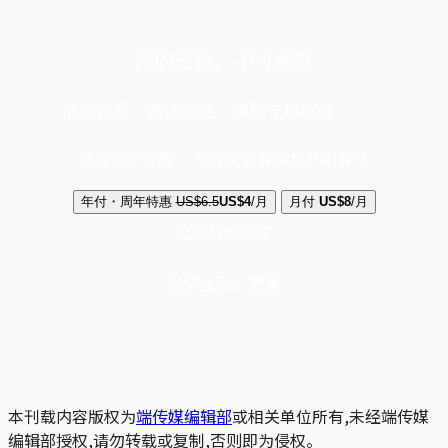
你的支持，不可或缺
成为会员，阅读全文，领取专属权益
选择守护方案 + 华尔街日报或纽约时报
年付・周年特惠
US$6.5
US$4
/月
月付
US$8
/月
立即解锁全文
已是会员？
登录
本刊载内容版权为
端传媒编辑部
或相关单位所有,未经端传媒
编辑部授权,请勿转载或复制,否则即为侵权。