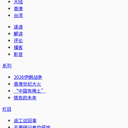
大陆
香港
台湾
速递
解读
评论
播客
影音
系列
2026伊朗战争
香港世纪大火
“中国有稀土”
情色的未来
栏目
返工这回事
不重磅记者自留地