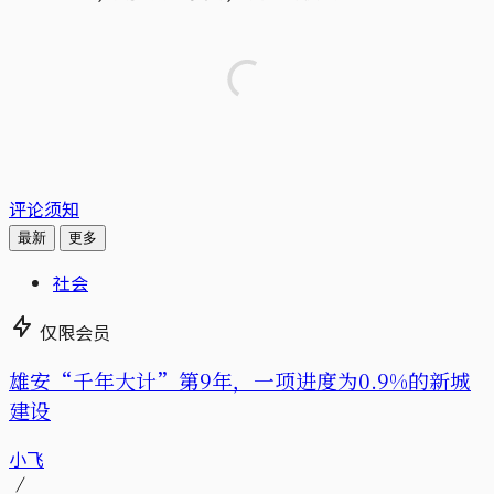
评论须知
最新
更多
社会
仅限会员
雄安“千年大计”第9年，一项进度为0.9%的新城
建设
小飞