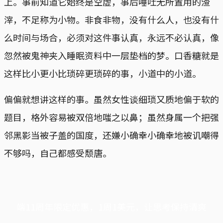
上。事前知道它始终是空虚，事后唾吐无所置用的渣
滓，不足称为小物。非食非物，没有什么人，也没有什
么时间与场合，必须对这件事认真，永远不必认真，像
忽然被鬼神夹入睡眠资料中一层垫档的梦。口香糖就是
这样比小更小比琐碎更琐碎的事，小道中的小道。
偏偏就想讲这样的事。虽然女性谈细琐又质地偏于软的
题目，格外容易被双倍地嗤之以鼻；虽然身属一个把强
邻黑影当被子盖的国度，还嫌小确幸小确幸地被讥嘲得
不够吗，自己都感受颓唐。
端11周年限定优惠，1周1美元，让思考保持清爽