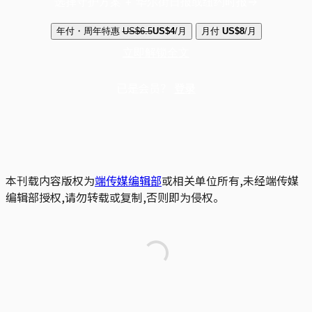
选择守护方案 + 华尔街日报或纽约时报
年付・周年特惠
US$6.5
US$4
/月
月付
US$8
/月
立即解锁全文
已是会员？
登录
本刊载内容版权为
端传媒编辑部
或相关单位所有,未经端传媒
编辑部授权,请勿转载或复制,否则即为侵权。