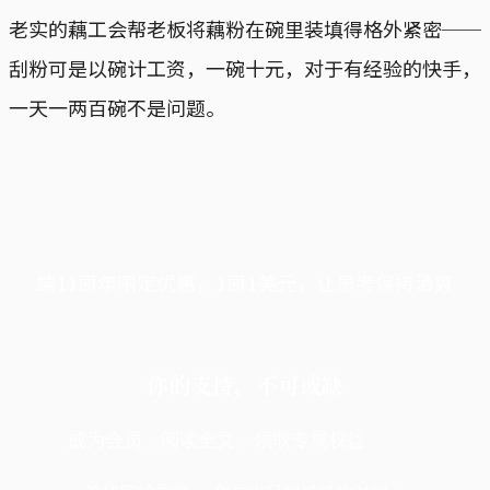
老实的藕工会帮老板将藕粉在碗里装填得格外紧密──
刮粉可是以碗计工资，一碗十元，对于有经验的快手，
一天一两百碗不是问题。
端11周年限定优惠，1周1美元，让思考保持清爽
你的支持，不可或缺
成为会员，阅读全文，领取专属权益