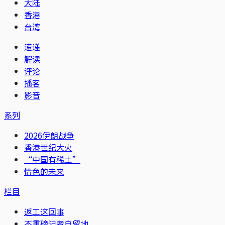
大陆
香港
台湾
速递
解读
评论
播客
影音
系列
2026伊朗战争
香港世纪大火
“中国有稀土”
情色的未来
栏目
返工这回事
不重磅记者自留地