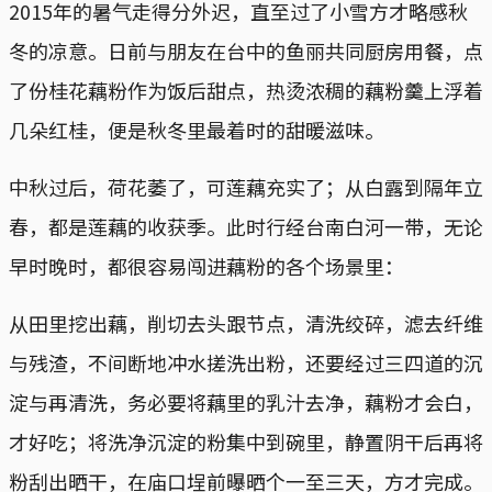
2015年的暑气走得分外迟，直至过了小雪方才略感秋
冬的凉意。日前与朋友在台中的鱼丽共同厨房用餐，点
了份桂花藕粉作为饭后甜点，热烫浓稠的藕粉羹上浮着
几朵红桂，便是秋冬里最着时的甜暖滋味。
中秋过后，荷花萎了，可莲藕充实了；从白露到隔年立
春，都是莲藕的收获季。此时行经台南白河一带，无论
早时晚时，都很容易闯进藕粉的各个场景里：
从田里挖出藕，削切去头跟节点，清洗绞碎，滤去纤维
与残渣，不间断地冲水搓洗出粉，还要经过三四道的沉
淀与再清洗，务必要将藕里的乳汁去净，藕粉才会白，
才好吃；将洗净沉淀的粉集中到碗里，静置阴干后再将
粉刮出晒干，在庙口埕前曝晒个一至三天，方才完成。