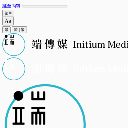
跳至内容
菜单
繁
简
|
繁