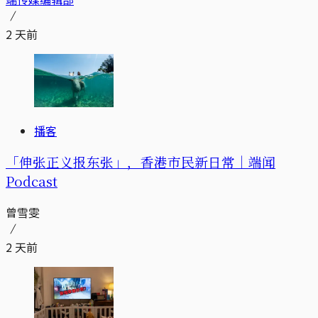
2 天前
播客
「伸张正义报东张」，香港市民新日常｜端闻
Podcast
曾雪雯
2 天前