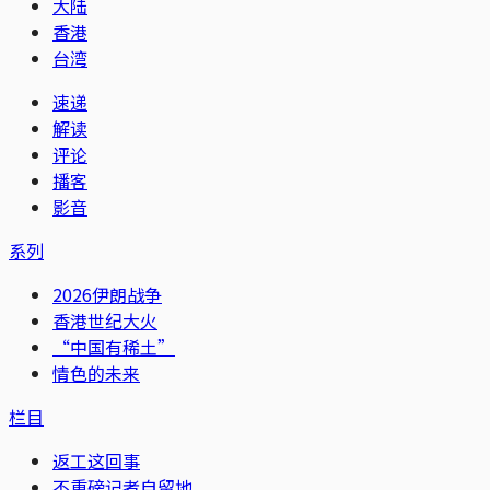
大陆
香港
台湾
速递
解读
评论
播客
影音
系列
2026伊朗战争
香港世纪大火
“中国有稀土”
情色的未来
栏目
返工这回事
不重磅记者自留地