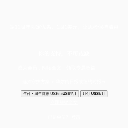
端11周年限定优惠，1周1美元，让思考保持清爽
你的支持，不可或缺
成为会员，阅读全文，领取专属权益
选择守护方案 + 华尔街日报或纽约时报
年付・周年特惠
US$6.5
US$4
/月
月付
US$8
/月
立即解锁全文
已是会员？
登录