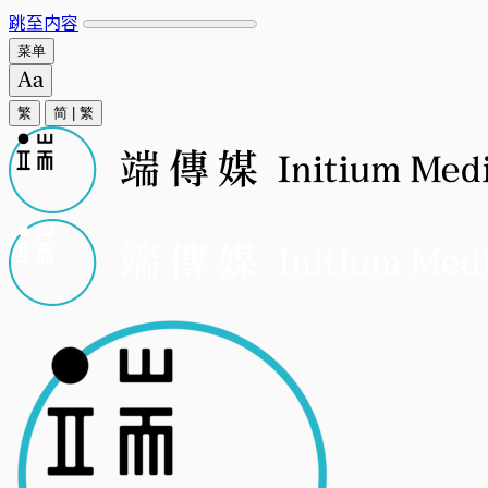
跳至内容
菜单
繁
简
|
繁