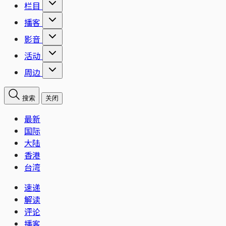
栏目
播客
影音
活动
周边
搜索
关闭
最新
国际
大陆
香港
台湾
速递
解读
评论
播客