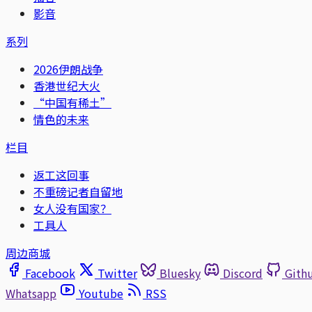
影音
系列
2026伊朗战争
香港世纪大火
“中国有稀土”
情色的未来
栏目
返工这回事
不重磅记者自留地
女人没有国家？
工具人
周边商城
Facebook
Twitter
Bluesky
Discord
Gith
Whatsapp
Youtube
RSS