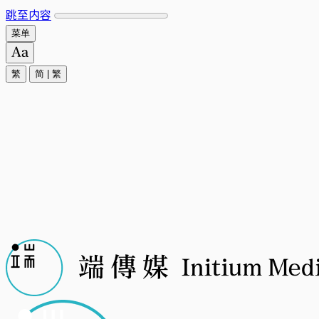
跳至内容
菜单
繁
简
|
繁