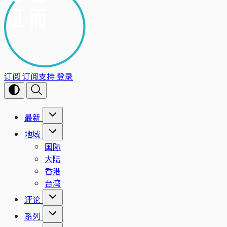
订阅
订阅支持
登录
最新
地域
国际
大陆
香港
台湾
评论
系列