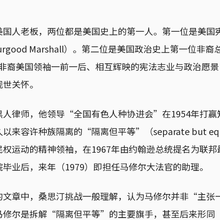
美国人老板，两位都是美国史上的第一人。第一位是美国
rgood Marshall）。第二位是美国政治史上第一位非裔总
两位非裔美国领袖一前一后、相互辉映的宪法志业与政治愿
现世关怀。
人律师，他领导“全国有色人种协进会”在1954年打
来容许种族隔离的“隔离但平等”（separate but e
权运动的精神领袖，在1967年由约翰逊总统提名为联
毕业后，来年（1979）即担任马修尔大法官的助理。
的文章中，桑思汀挑战一般理解，认为马修尔并非“主张
马修尔是拆解“隔离但平等”的主要旗手，甚至后来形同