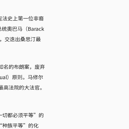
宪法史上第一位非裔
统奧巴马（Barack
景，交迭出桑思汀最
赢知名的布朗案，废弃
qual）原则。马修尔
邦最高法院的大法官。
一切都必须平等”的
“种族平等”的化