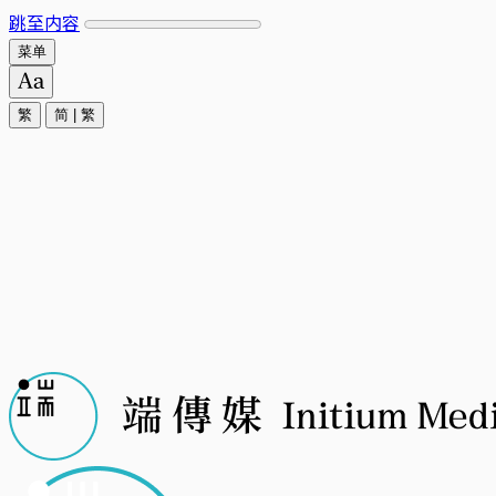
跳至内容
菜单
繁
简
|
繁