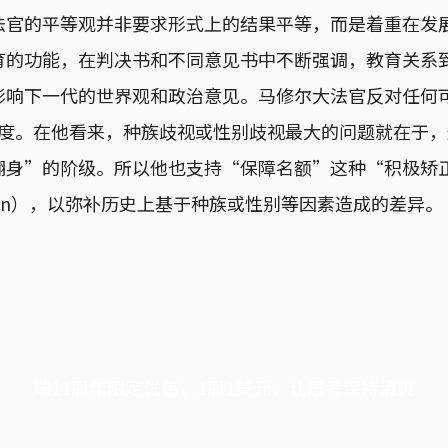
法官的平等观并非要求形式上的结果平等，而是着重在发
育的功能，在判决书和不同意见书中不断强调，教育关系
影响下一代的世界观和政治意见。马修尔大法官反对任何
的制度。在他看来，种族歧视或性别歧视最大的问题就在于
翻身”的阶级。所以他也支持“保障名额”这种“积极矫
e action），以弥补历史上基于种族或性别等因素造成的差异。
端11周年限定优惠，1周1美元，让思考保持清爽