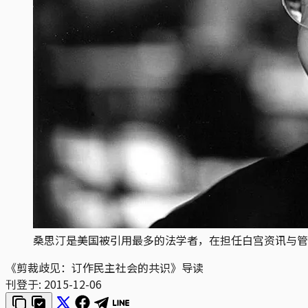
桑思汀是美国被引用最多的法学者，在担任白宫资讯与管
《剪裁歧见：订作民主社会的共识》导读
刊登于:
2015-12-06