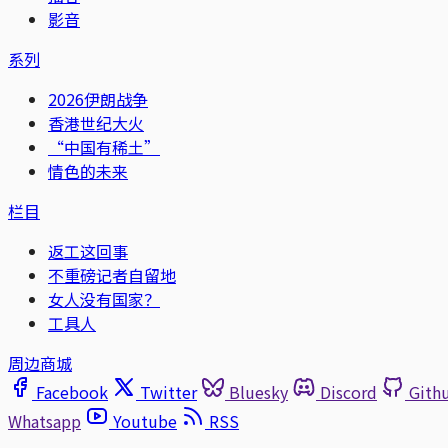
影音
系列
2026伊朗战争
香港世纪大火
“中国有稀土”
情色的未来
栏目
返工这回事
不重磅记者自留地
女人没有国家？
工具人
周边商城
Facebook
Twitter
Bluesky
Discord
Gith
Whatsapp
Youtube
RSS