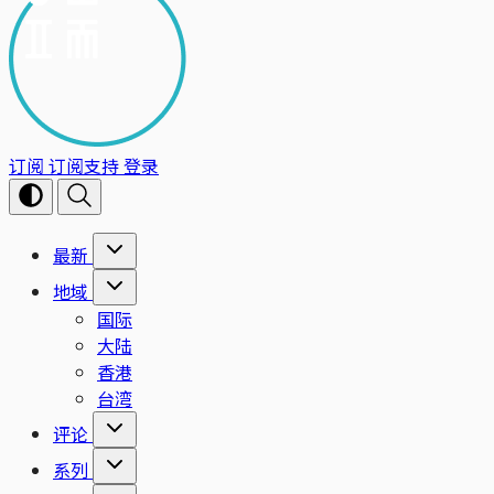
订阅
订阅支持
登录
最新
地域
国际
大陆
香港
台湾
评论
系列