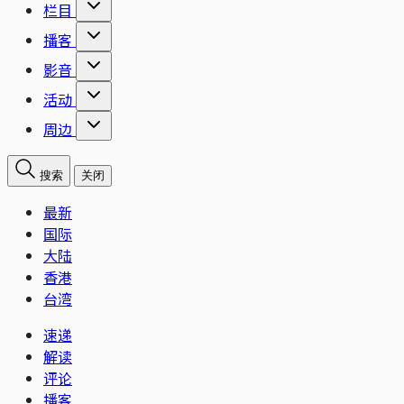
栏目
播客
影音
活动
周边
搜索
关闭
最新
国际
大陆
香港
台湾
速递
解读
评论
播客