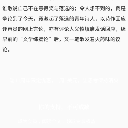
谁敢说自己不在意得奖与落选的；令人想不到的，倒是
争论到了今天，竟激起了落选的青年诗人，以诗作回应
评审员的网上言论，亦有评论人义愤填膺发话回应，继
早前的“文学综援论”后，又一笔散发着火药味的议
论。
端11周年限定优惠，1周1美元，让思考保持清爽
你的支持，不可或缺
成为会员，阅读全文，领取专属权益