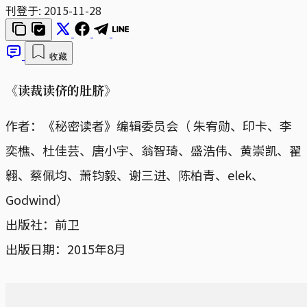
刊登于:
2015-11-28
收藏
《读裁读侪的肚脐》
作者：《秘密读者》编辑委员会（ 朱宥勋、印卡、李
奕樵、杜佳芸、唐小宇、翁智琦、盛浩伟、黄崇凯、翟
翱、蔡佩均、萧钧毅、谢三进、陈柏青、elek、
Godwind）
出版社：前卫
出版日期：2015年8月