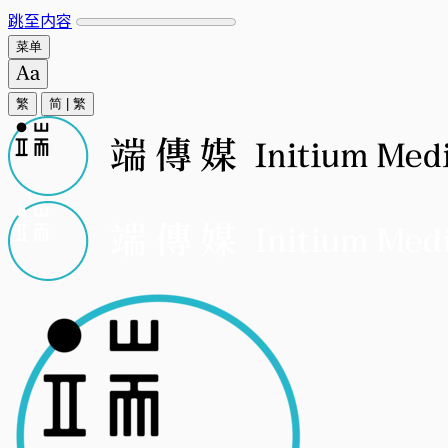
跳至内容
菜单
繁
简
|
繁