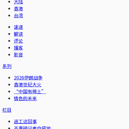
大陆
香港
台湾
速递
解读
评论
播客
影音
系列
2026伊朗战争
香港世纪大火
“中国有稀土”
情色的未来
栏目
返工这回事
不重磅记者自留地