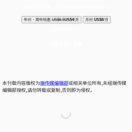
选择守护方案 + 华尔街日报或纽约时报
年付・周年特惠
US$6.5
US$4
/月
月付
US$8
/月
立即解锁全文
已是会员？
登录
本刊载内容版权为
端传媒编辑部
或相关单位所有,未经端传媒
编辑部授权,请勿转载或复制,否则即为侵权。