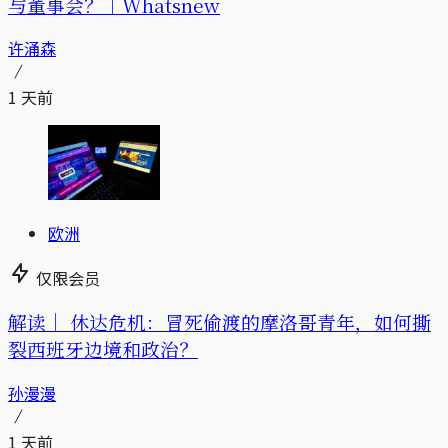
与董事会？｜Whatsnew
许涌森
1 天前
欧洲
仅限会员
解读｜
休达危机：冒死偷渡的摩洛哥青年，如何撕
裂西班牙边境和政治？
孙漫漫
1 天前