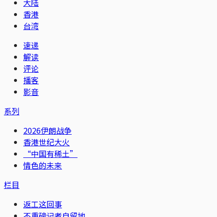
大陆
香港
台湾
速递
解读
评论
播客
影音
系列
2026伊朗战争
香港世纪大火
“中国有稀土”
情色的未来
栏目
返工这回事
不重磅记者自留地