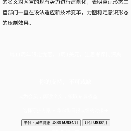
的名义对网宣的现有势力进行建制化，表明意识形态主
管部门一直在设法适应新技术变革，力图稳定意识形态
的压制效果。
端11周年限定优惠，1周1美元，让思考保持清爽
你的支持，不可或缺
成为会员，阅读全文，领取专属权益
选择守护方案 + 华尔街日报或纽约时报
年付・周年特惠
US$6.5
US$4
/月
月付
US$8
/月