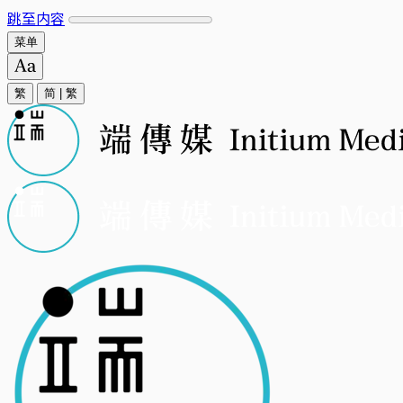
跳至内容
菜单
繁
简
|
繁