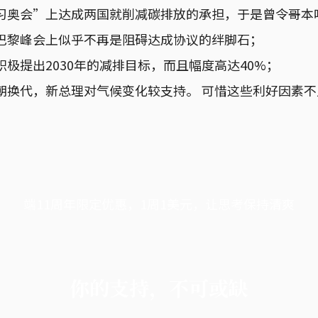
习奥会”上达成两国就削减碳排放的承担，于是曾令哥本
巴黎峰会上似乎不再是阻碍达成协议的绊脚石；
极提出2030年的减排目标，而且幅度高达40%；
朝换代，新总理对气候变化较支持。 可惜这些利好因素
端11周年限定优惠，1周1美元，让思考保持清爽
你的支持，不可或缺