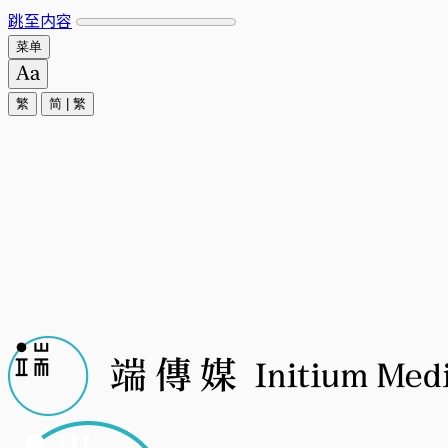
跳至内容
菜单
繁
简
|
繁