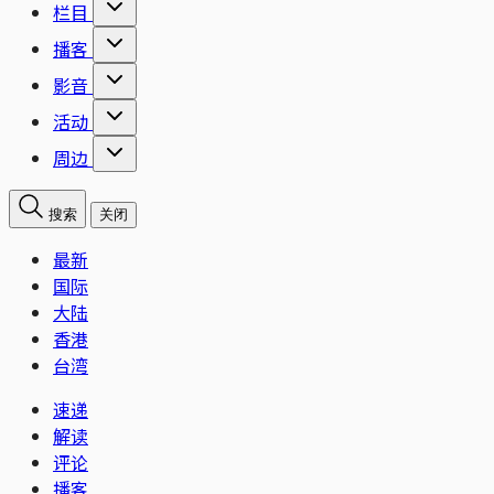
栏目
播客
影音
活动
周边
搜索
关闭
最新
国际
大陆
香港
台湾
速递
解读
评论
播客