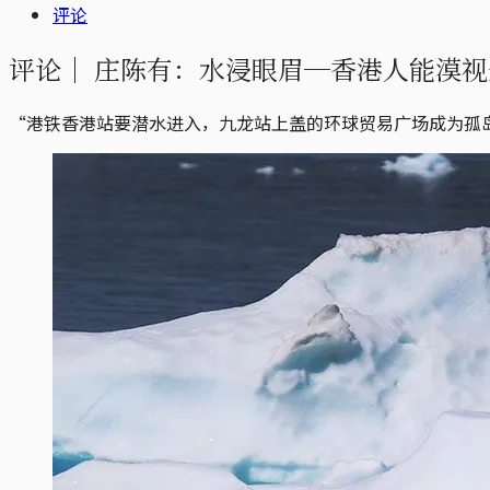
评论
评论｜
庄陈有：水浸眼眉─香港人能漠视
“港铁香港站要潜水进入，九龙站上盖的环球贸易广场成为孤