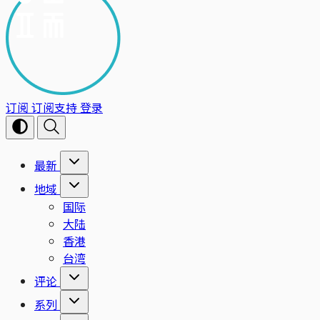
订阅
订阅支持
登录
最新
地域
国际
大陆
香港
台湾
评论
系列