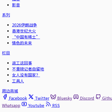
影音
系列
2026伊朗战争
香港世纪大火
“中国有稀土”
情色的未来
栏目
返工这回事
不重磅记者自留地
女人没有国家？
工具人
周边商城
Facebook
Twitter
Bluesky
Discord
Gith
Whatsapp
Youtube
RSS