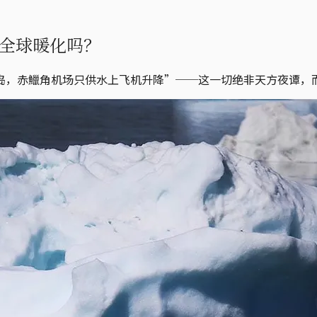
全球暖化吗？
岛，赤鱲角机场只供水上飞机升降”──这一切绝非天方夜谭，