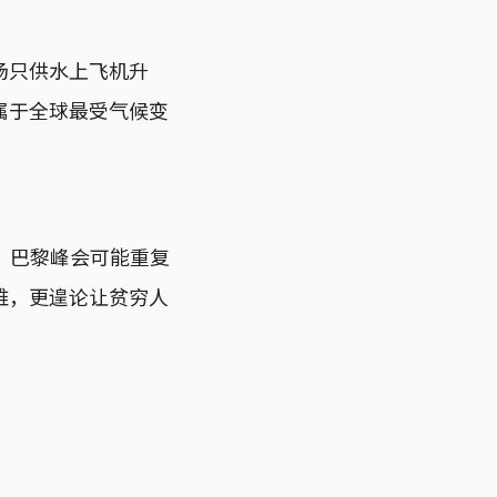
场只供水上飞机升
属于全球最受气候变
。巴黎峰会可能重复
难，更遑论让贫穷人