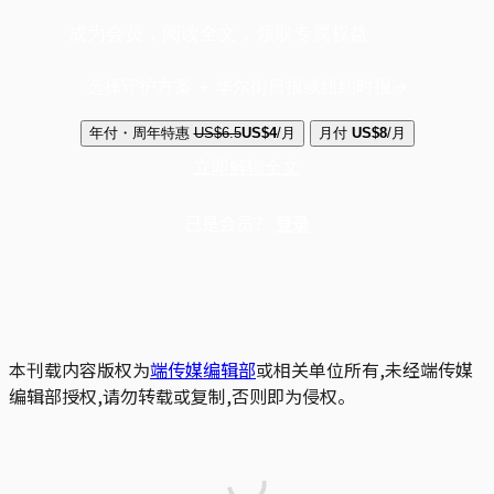
成为会员，阅读全文，领取专属权益
选择守护方案 + 华尔街日报或纽约时报
年付・周年特惠
US$6.5
US$4
/月
月付
US$8
/月
立即解锁全文
已是会员？
登录
本刊载内容版权为
端传媒编辑部
或相关单位所有,未经端传媒
编辑部授权,请勿转载或复制,否则即为侵权。