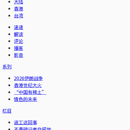
大陆
香港
台湾
速递
解读
评论
播客
影音
系列
2026伊朗战争
香港世纪大火
“中国有稀土”
情色的未来
栏目
返工这回事
不重磅记者自留地