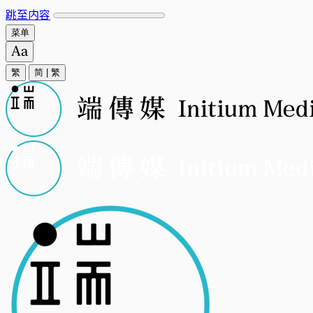
跳至内容
菜单
繁
简
|
繁