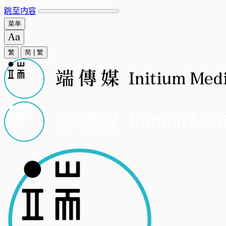
跳至内容
菜单
繁
简
|
繁