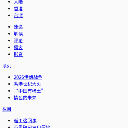
大陆
香港
台湾
速递
解读
评论
播客
影音
系列
2026伊朗战争
香港世纪大火
“中国有稀土”
情色的未来
栏目
返工这回事
不重磅记者自留地