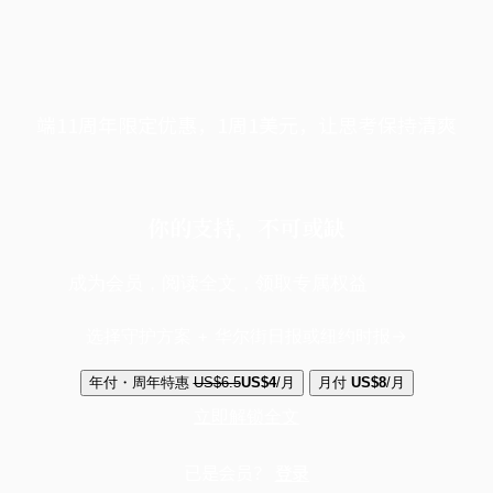
端11周年限定优惠，1周1美元，让思考保持清爽
你的支持，不可或缺
成为会员，阅读全文，领取专属权益
选择守护方案 + 华尔街日报或纽约时报
年付・周年特惠
US$6.5
US$4
/月
月付
US$8
/月
立即解锁全文
已是会员？
登录