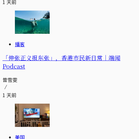
1 天前
播客
「伸张正义报东张」，香港市民新日常｜端闻
Podcast
曾雪雯
1 天前
美国