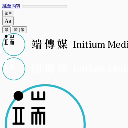
跳至内容
菜单
繁
简
|
繁