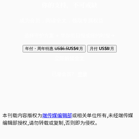
你的支持，不可或缺
成为会员，阅读全文，领取专属权益
选择守护方案 + 华尔街日报或纽约时报
年付・周年特惠
US$6.5
US$4
/月
月付
US$8
/月
立即解锁全文
已是会员？
登录
本刊载内容版权为
端传媒编辑部
或相关单位所有,未经端传媒
编辑部授权,请勿转载或复制,否则即为侵权。