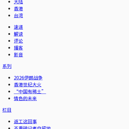
大陆
香港
台湾
速递
解读
评论
播客
影音
系列
2026伊朗战争
香港世纪大火
“中国有稀土”
情色的未来
栏目
返工这回事
不重磅记者自留地