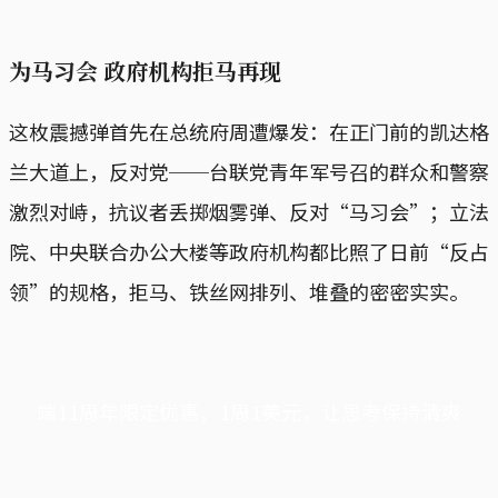
为马习会 政府机构拒马再现
这枚震撼弹首先在总统府周遭爆发：在正门前的凯达格
兰大道上，反对党──台联党青年军号召的群众和警察
激烈对峙，抗议者丢掷烟雾弹、反对“马习会”；立法
院、中央联合办公大楼等政府机构都比照了日前“反占
领”的规格，拒马、铁丝网排列、堆叠的密密实实。
端11周年限定优惠，1周1美元，让思考保持清爽