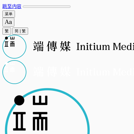
跳至内容
菜单
繁
简
|
繁