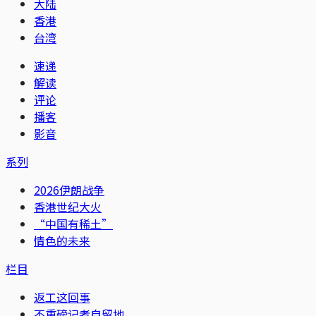
大陆
香港
台湾
速递
解读
评论
播客
影音
系列
2026伊朗战争
香港世纪大火
“中国有稀土”
情色的未来
栏目
返工这回事
不重磅记者自留地