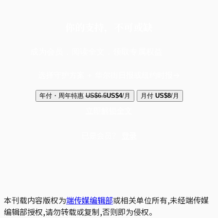
你的支持，不可或缺
成为会员，阅读全文，领取专属权益
选择守护方案 + 华尔街日报或纽约时报
年付・周年特惠
US$6.5
US$4
/月
月付
US$8
/月
立即解锁全文
已是会员？
登录
本刊载内容版权为
端传媒编辑部
或相关单位所有,未经端传媒
编辑部授权,请勿转载或复制,否则即为侵权。