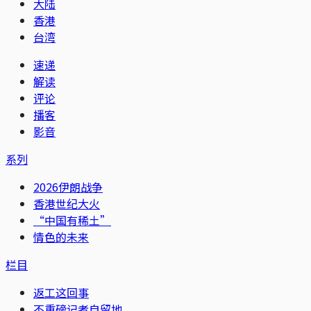
大陆
香港
台湾
速递
解读
评论
播客
影音
系列
2026伊朗战争
香港世纪大火
“中国有稀土”
情色的未来
栏目
返工这回事
不重磅记者自留地