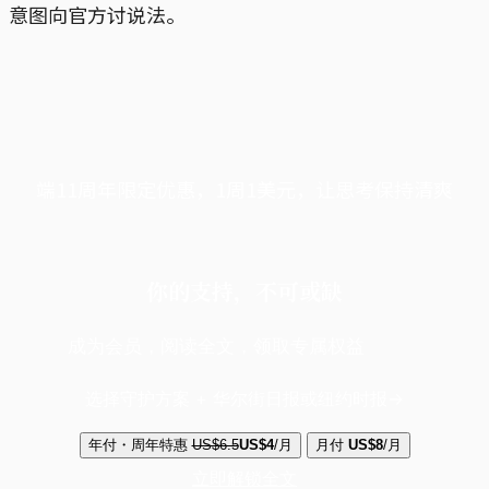
意图向官方讨说法。
端11周年限定优惠，1周1美元，让思考保持清爽
你的支持，不可或缺
成为会员，阅读全文，领取专属权益
选择守护方案 + 华尔街日报或纽约时报
年付・周年特惠
US$6.5
US$4
/月
月付
US$8
/月
立即解锁全文