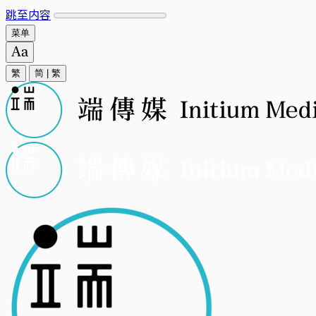
跳至内容
菜单
繁
简
|
繁