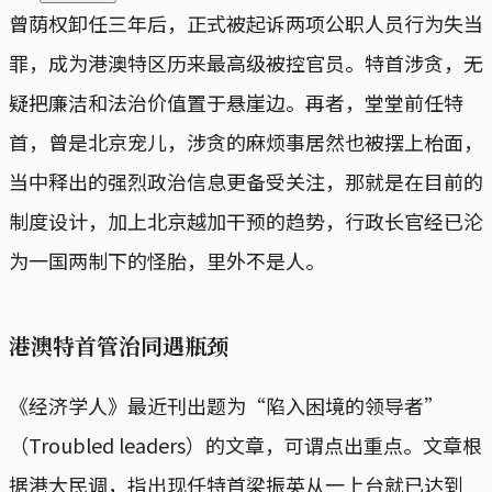
曾荫权卸任三年后，正式被起诉两项公职人员行为失当
罪，成为港澳特区历来最高级被控官员。特首涉贪，无
疑把廉洁和法治价值置于悬崖边。再者，堂堂前任特
首，曾是北京宠儿，涉贪的麻烦事居然也被摆上枱面，
当中释出的强烈政治信息更备受关注，那就是在目前的
制度设计，加上北京越加干预的趋势，行政长官经已沦
为一国两制下的怪胎，里外不是人。
港澳特首管治同遇瓶颈
《经济学人》最近刊出题为“陷入困境的领导者”
（Troubled leaders）的文章，可谓点出重点。文章根
据港大民调，指出现任特首梁振英从一上台就已达到