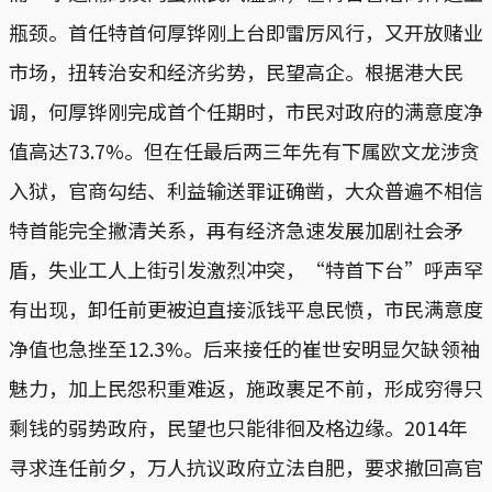
瓶颈。首任特首何厚铧刚上台即雷厉风行，又开放赌业
市场，扭转治安和经济劣势，民望高企。根据港大民
调，何厚铧刚完成首个任期时，市民对政府的满意度净
值高达73.7%。但在任最后两三年先有下属欧文龙涉贪
入狱，官商勾结、利益输送罪证确凿，大众普遍不相信
特首能完全撇清关系，再有经济急速发展加剧社会矛
盾，失业工人上街引发激烈冲突，“特首下台”呼声罕
有出现，卸任前更被迫直接派钱平息民愤，市民满意度
净值也急挫至12.3%。后来接任的崔世安明显欠缺领袖
魅力，加上民怨积重难返，施政裹足不前，形成穷得只
剩钱的弱势政府，民望也只能徘徊及格边缘。2014年
寻求连任前夕，万人抗议政府立法自肥，要求撤回高官