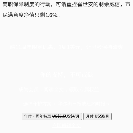
离职保障制度的行动，可谓重挫崔世安的剩余威信，市
民满意度净值只剩1.6%。
端11周年限定优惠，1周1美元，让思考保持清爽
你的支持，不可或缺
成为会员，阅读全文，领取专属权益
选择守护方案 + 华尔街日报或纽约时报
年付・周年特惠
US$6.5
US$4
/月
月付
US$8
/月
立即解锁全文