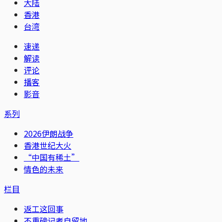
大陆
香港
台湾
速递
解读
评论
播客
影音
系列
2026伊朗战争
香港世纪大火
“中国有稀土”
情色的未来
栏目
返工这回事
不重磅记者自留地