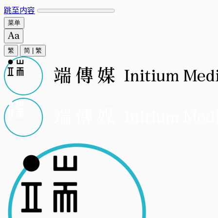
跳至内容
菜单
繁
简
|
繁