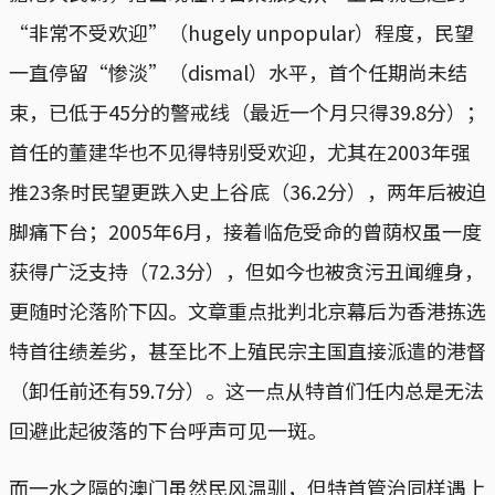
“非常不受欢迎”（hugely unpopular）程度，民望
一直停留“惨淡”（dismal）水平，首个任期尚未结
束，已低于45分的警戒线（最近一个月只得39.8分）；
首任的董建华也不见得特别受欢迎，尤其在2003年强
推23条时民望更跌入史上谷底（36.2分），两年后被迫
脚痛下台；2005年6月，接着临危受命的曾荫权虽一度
获得广泛支持（72.3分），但如今也被贪污丑闻缠身，
更随时沦落阶下囚。文章重点批判北京幕后为香港拣选
特首往绩差劣，甚至比不上殖民宗主国直接派遣的港督
（卸任前还有59.7分）。这一点从特首们任内总是无法
回避此起彼落的下台呼声可见一斑。
而一水之隔的澳门虽然民风温驯，但特首管治同样遇上