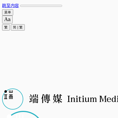
跳至内容
菜单
繁
简
|
繁