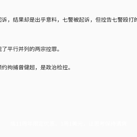
起诉，结果却是出乎意料，七警被起诉，但控告七警殴打
。
现了平行并列的两宗控罪。
预约拘捕曾健超，是政治检控。
端11周年限定优惠，1周1美元，让思考保持清爽