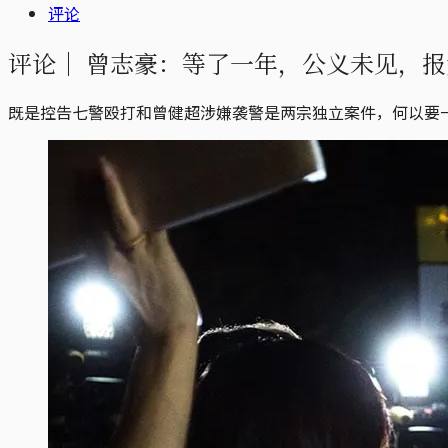
评论
评论｜
曾志豪：等了一年，公义未见，报
既是控告七警殴打和曾健超涉嫌袭警是两宗独立案件，何以要