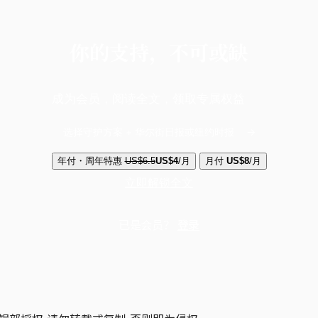
你的支持，不可或缺
成为会员，阅读全文，领取专属权益
选择守护方案 + 华尔街日报或纽约时报
年付・周年特惠
US$6.5
US$4
/月
月付
US$8
/月
立即解锁全文
已是会员？
登录