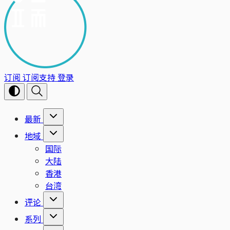
订阅
订阅支持
登录
最新
地域
国际
大陆
香港
台湾
评论
系列