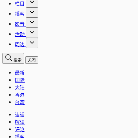
栏目
播客
影音
活动
周边
搜索
关闭
最新
国际
大陆
香港
台湾
速递
解读
评论
播客