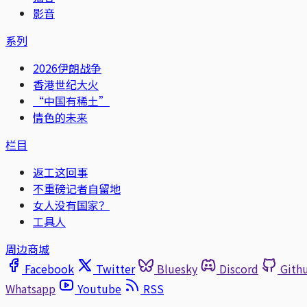
影音
系列
2026伊朗战争
香港世纪大火
“中国有稀土”
情色的未来
栏目
返工这回事
不重磅记者自留地
女人没有国家？
工具人
周边商城
Facebook
Twitter
Bluesky
Discord
Gith
Whatsapp
Youtube
RSS