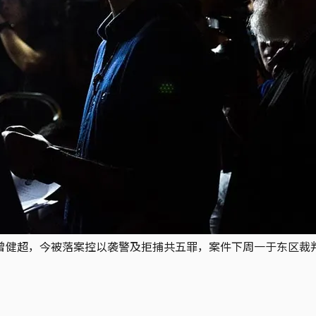
击的曾健超，今被落案控以袭警及拒捕共五罪，案件下周一于东区裁