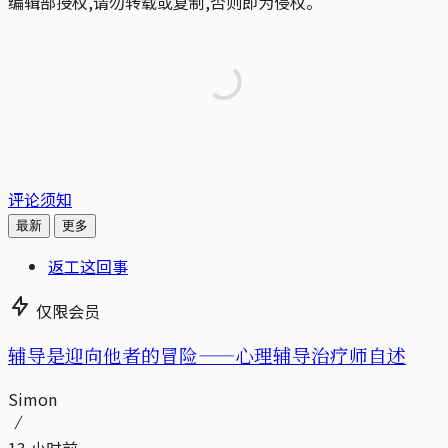
编辑部授权,请勿转载或复制,否则即为侵权。
评论须知
最新
更多
返工这回事
仅限会员
辅导是迎向他者的冒险——心理辅导治疗师自述
Simon