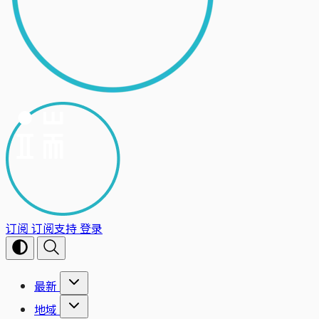
订阅
订阅支持
登录
最新
地域