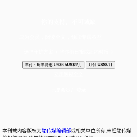
你的支持，不可或缺
成为会员，阅读全文，领取专属权益
选择守护方案 + 华尔街日报或纽约时报
年付・周年特惠
US$6.5
US$4
/月
月付
US$8
/月
立即解锁全文
已是会员？
登录
本刊载内容版权为
端传媒编辑部
或相关单位所有,未经端传媒