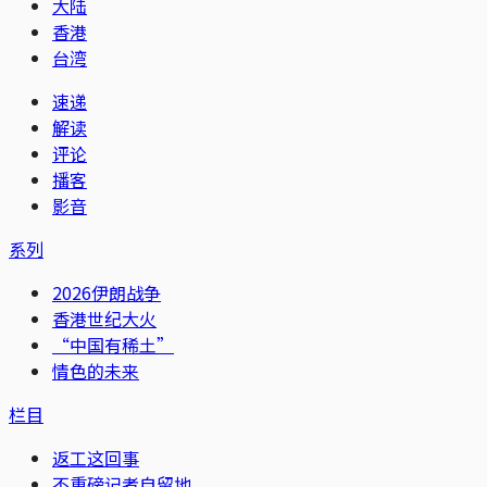
大陆
香港
台湾
速递
解读
评论
播客
影音
系列
2026伊朗战争
香港世纪大火
“中国有稀土”
情色的未来
栏目
返工这回事
不重磅记者自留地