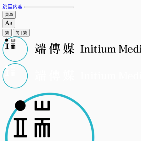
跳至内容
菜单
繁
简
|
繁