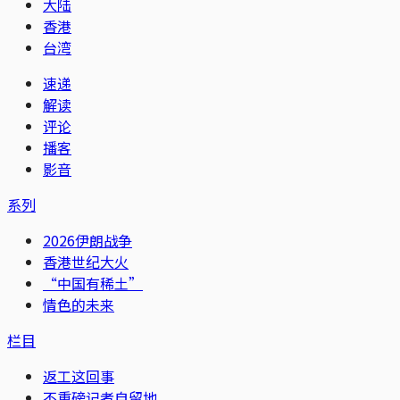
大陆
香港
台湾
速递
解读
评论
播客
影音
系列
2026伊朗战争
香港世纪大火
“中国有稀土”
情色的未来
栏目
返工这回事
不重磅记者自留地