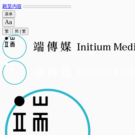
跳至内容
菜单
繁
简
|
繁