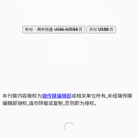
成为会员，阅读全文，领取专属权益
选择守护方案 + 华尔街日报或纽约时报
年付・周年特惠
US$6.5
US$4
/月
月付
US$8
/月
立即解锁全文
已是会员？
登录
本刊载内容版权为
端传媒编辑部
或相关单位所有,未经端传媒
编辑部授权,请勿转载或复制,否则即为侵权。