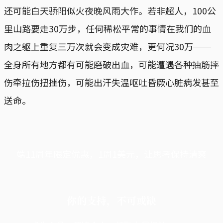
还可能白天骄阳似火夜晚风雨大作。若非超人，100公
里山路要走30万步，任何稀松平常的事情在我们的血
肉之躯上重复三万次就会变成灾难，更何况30万──
全身所有地方都有可能磨破出血，可能遭遇各种抽筋摔
伤牵拉伤扭挫伤，可能出汗失温呕吐昏厥心脏病发甚至
送命。
端11周年限定优惠，1周1美元，让思考保持清爽
你的支持，不可或缺