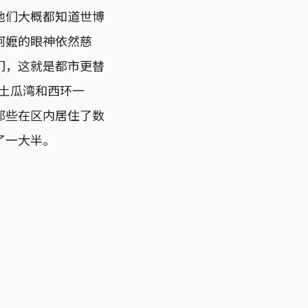
他们大概都知道世博
阿嬷的眼神依然慈
们，这就是都市更替
例如土瓜湾和西环一
那些在区内居住了数
了一大半。