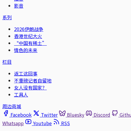
影音
系列
2026伊朗战争
香港世纪大火
“中国有稀土”
情色的未来
栏目
返工这回事
不重磅记者自留地
女人没有国家？
工具人
周边商城
Facebook
Twitter
Bluesky
Discord
Gith
Whatsapp
Youtube
RSS