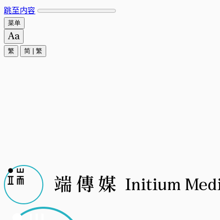
跳至内容
菜单
繁
简
|
繁