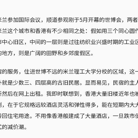
米兰参加国际会议，顺道参观刚于5月开幕的世博会，两
米兰这个城市和香港有不少相同之处：假如用三个同心圆
市中心旧区，中间的一层则是过往纺织业兴盛时期的工业
的地方，则是广阔的田野和乡郊度假区。
宿的服务，住进世博不远的米兰理工大学分校的区域，这
外就是少数三、四层高的古旧民居。显而易见，民宿的主
新然后在网上出租。我即时联想到，香港大量旧楼近年也
别，在于它规格远较酒店灵活和弹性得多，能在短期内大
转回住宅用途。不用像香港般建成了大量酒店，一旦跌市
式的减价潮。