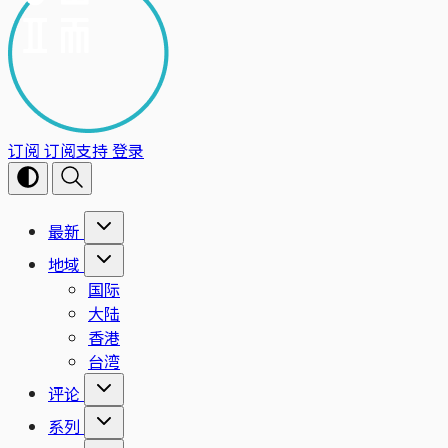
订阅
订阅支持
登录
最新
地域
国际
大陆
香港
台湾
评论
系列