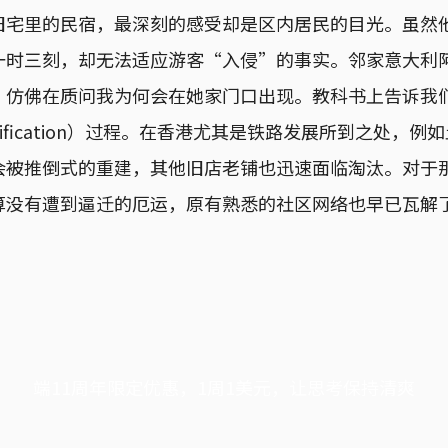
旧宅里的民宿，最深刻的感受却是区内居民的目光。虽然
一时三刻，却无法适应游客“入侵”的事实。邻家意大利
，仿佛在质问我为何会在她家门口出现。教科书上告诉我
rification）过程。在香港尤其是铁路发展所到之处，
会被推倒式的重建，其他旧店老铺也迅速面临淘汰。对于
算没有遭到逼迁的厄运，原有熟悉的社区网络也早已瓦解
端11周年限定优惠，1周1美元，让思考保持清爽