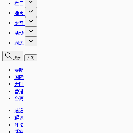
栏目
播客
影音
活动
周边
搜索
关闭
最新
国际
大陆
香港
台湾
速递
解读
评论
播客