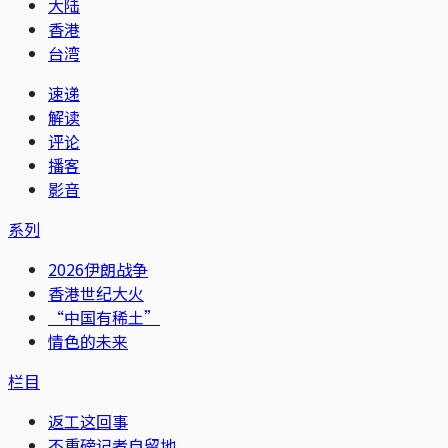
大陆
香港
台湾
速递
解读
评论
播客
影音
系列
2026伊朗战争
香港世纪大火
“中国有稀土”
情色的未来
栏目
返工这回事
不重磅记者自留地