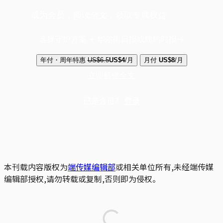
成为会员，阅读全文，领取专属权益
选择守护方案 + 华尔街日报或纽约时报
年付・周年特惠
US$6.5
US$4
/月
月付
US$8
/月
立即解锁全文
已是会员？
登录
本刊载内容版权为
端传媒编辑部
或相关单位所有,未经端传媒
编辑部授权,请勿转载或复制,否则即为侵权。