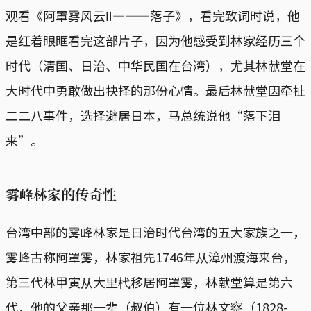
观看《阿罩雾风云Ⅱ―——落子》，看完致词时说，他
是红着眼眶看完这部片子，因为他感受到林家经历三个
时代（清国、日治、中华民国在台湾），尤其林献堂在
大时代中勇敢做出抉择的那份心情。最后林献堂因牵扯
二二八事件，选择避居日本，马总统说他“落下泪
来”。
雾峰林家的传奇性
台湾中部的雾峰林家是日治时代台湾的五大家族之一，
雾峰古称阿罩雾，林家祖先1746年从漳州渡海来台，
第三代林甲寅从大里杙移居阿罩雾，林献堂算是第六
代，他的父亲那一辈（叔伯）有一位林文察（1828-