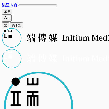
跳至内容
菜单
繁
简
|
繁