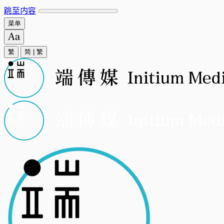
跳至内容
菜单
繁
简
|
繁