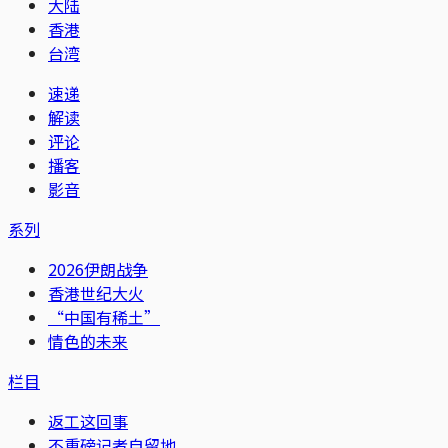
大陆
香港
台湾
速递
解读
评论
播客
影音
系列
2026伊朗战争
香港世纪大火
“中国有稀土”
情色的未来
栏目
返工这回事
不重磅记者自留地