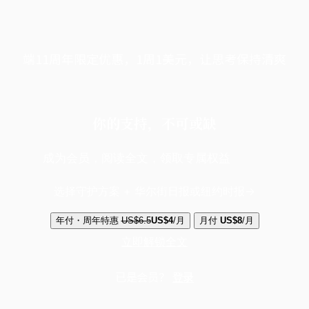
端11周年限定优惠，1周1美元，让思考保持清爽
你的支持，不可或缺
成为会员，阅读全文，领取专属权益
选择守护方案 + 华尔街日报或纽约时报
年付・周年特惠
US$6.5
US$4
/月
月付
US$8
/月
立即解锁全文
已是会员？
登录