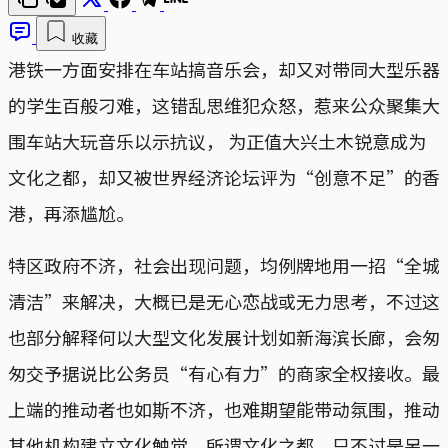
收藏
港铁一方面安排在车站搞音乐会，却又对带同大型乐器
的学生百般刁难，这错乱思维犯众怒，惹来公众聚集大
围车站大玩音乐以示抗议， 为正值大兴土木锐意成为
文化之都，却又被世界经济论坛评为“创意不足”的香
港，再添尴尬。
特区政府不济，社会出现问题，均例牌地用一招“全城
清洁”来解决，大概已是无心恋战或无力思考，不过这
也部分解释何以大型文化发展计划如新海滨长廊，会匆
匆交予据说比公务员“有心有力”的商家全权接收。最
上端的推动者也如斯不济，也难期望能带动氛围，推动
其他机构建立文化触觉，所谓文化之都，只不过是另一