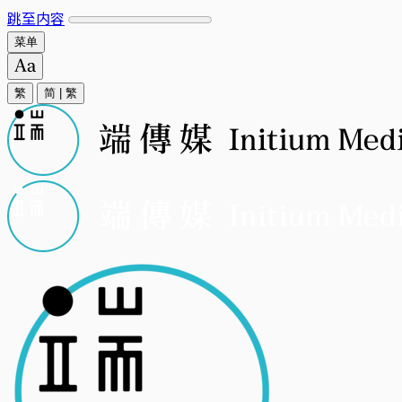
跳至内容
菜单
繁
简
|
繁