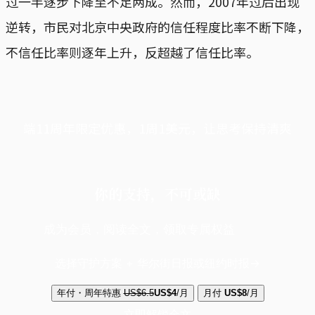
过一半逐步下降至不足两成。然而，2007年过后出现
逆转，市民对北京中央政府的信任程度比率不断下降，
不信任比率则逐年上升，反超越了信任比率。
端11周年限定优惠，1周1美元，让思考保持清爽
你的支持，不可或缺
成为会员，阅读全文，领取专属权益
选择守护方案 + 华尔街日报或纽约时报
年付・周年特惠
US$6.5
US$4
/月
月付
US$8
/月
立即解锁全文