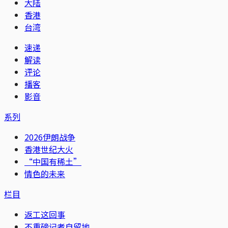
大陆
香港
台湾
速递
解读
评论
播客
影音
系列
2026伊朗战争
香港世纪大火
“中国有稀土”
情色的未来
栏目
返工这回事
不重磅记者自留地