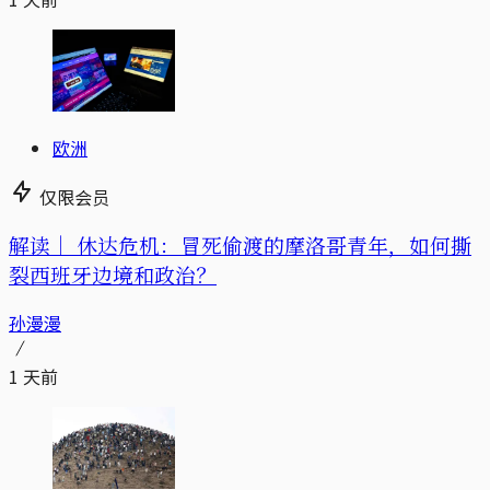
欧洲
仅限会员
解读｜
休达危机：冒死偷渡的摩洛哥青年，如何撕
裂西班牙边境和政治？
孙漫漫
1 天前