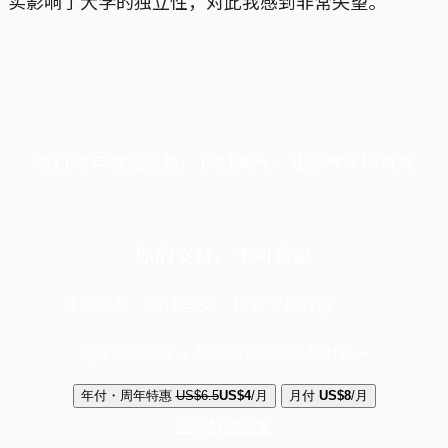
实影响了大学的独立性，对此我感到非常失望。
端11周年限定优惠，1周1美元，让思考保持清爽
你的支持，不可或缺
成为会员，阅读全文，领取专属权益
选择守护方案 + 华尔街日报或纽约时报
年付・周年特惠
US$6.5
US$4
/月
月付
US$8
/月
立即解锁全文