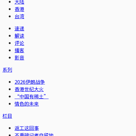
大陆
香港
台湾
速递
解读
评论
播客
影音
系列
2026伊朗战争
香港世纪大火
“中国有稀土”
情色的未来
栏目
返工这回事
不重磅记者自留地