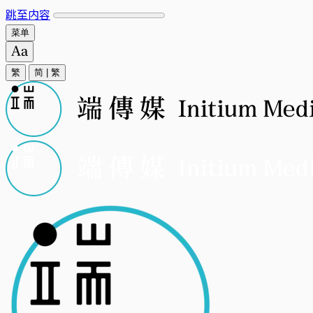
跳至内容
菜单
繁
简
|
繁