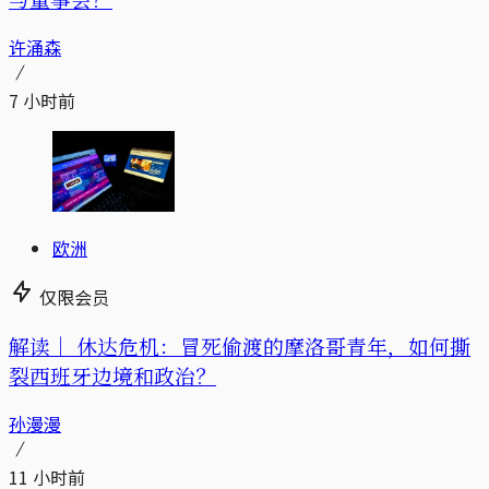
许涌森
7 小时前
欧洲
仅限会员
解读｜
休达危机：冒死偷渡的摩洛哥青年，如何撕
裂西班牙边境和政治？
孙漫漫
11 小时前