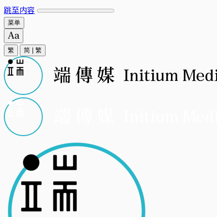
跳至内容
菜单
繁
简
|
繁