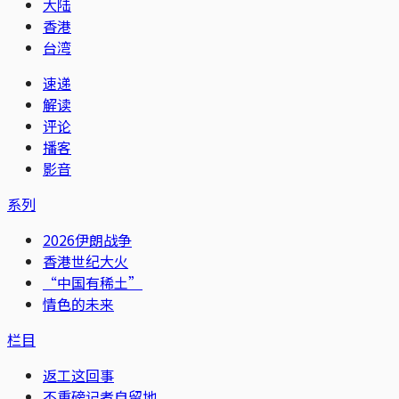
大陆
香港
台湾
速递
解读
评论
播客
影音
系列
2026伊朗战争
香港世纪大火
“中国有稀土”
情色的未来
栏目
返工这回事
不重磅记者自留地