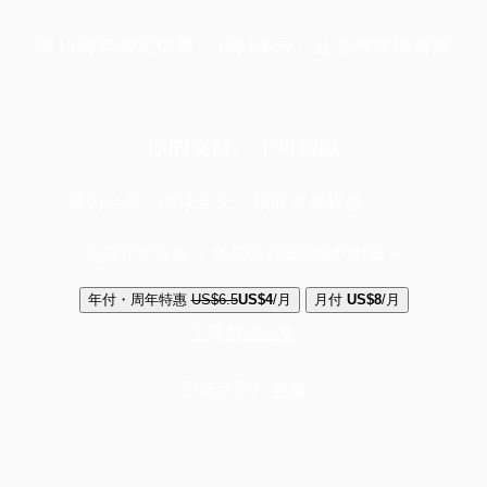
端11周年限定优惠，1周1美元，让思考保持清爽
你的支持，不可或缺
成为会员，阅读全文，领取专属权益
选择守护方案 + 华尔街日报或纽约时报
年付・周年特惠
US$6.5
US$4
/月
月付
US$8
/月
立即解锁全文
已是会员？
登录