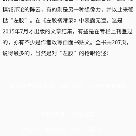
搞城邦论的陈云，有的则是另一种想像力，并以此来鞭
挞“左胶”。在《左胶祸港录》中表露无遗。这是
2015年7月才出版的文章结集，有些是在专栏上刊登过
的，亦有不少是作者改写自面书贴文。全书共207页，
说得最多的，当然是对“左胶”的抢眼论述：
端11周年限定优惠，1周1美元，让思考保持清爽
你的支持，不可或缺
成为会员，阅读全文，领取专属权益