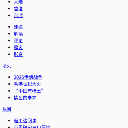
大陆
香港
台湾
速递
解读
评论
播客
影音
系列
2026伊朗战争
香港世纪大火
“中国有稀土”
情色的未来
栏目
返工这回事
不重磅记者自留地