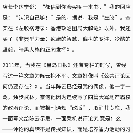
店长李达宁说：“都估到你会买呢一本书。”我的回应
是：“认识自己嘛！”是的，据说，我是“左胶”。查
实在《左胶祸港录：香港政治困局大解谜》以外，我还
买了《非典型力量：疯癫的智慧、偏执的专注、冷酷的
坚毅，暗黑人格的正向发挥》。
2011年，当我在《星岛日报》还有专栏的时候，曾经
写过一篇文章为陈云抱不平。文章好像叫《公共评论因
何仍要存在？》。当年陈云已经是我的偶像，他一字一
骂，独步武林。奈何他因为连续写了四篇大骂地产霸权
的政治评论，而被报刊通知“改版”，取消其专栏，我
一面写文给陈云示爱，一面乘机说评论究 竟是什么
──评论的真缔不是传授知识，而是培养智力活动的习