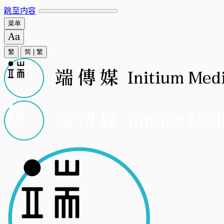
跳至内容
菜单
繁
简
|
繁