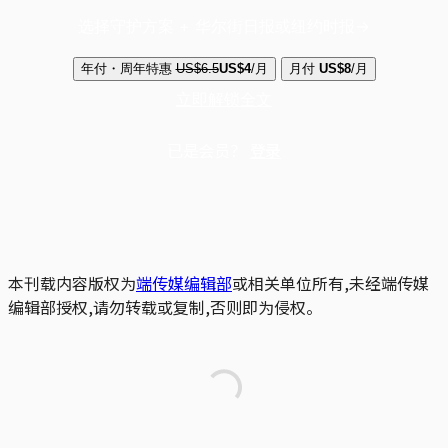
选择守护方案 + 华尔街日报或纽约时报
年付・周年特惠
US$6.5
US$4
/月
月付
US$8
/月
立即解锁全文
已是会员？
登录
本刊载内容版权为
端传媒编辑部
或相关单位所有,未经端传媒
编辑部授权,请勿转载或复制,否则即为侵权。