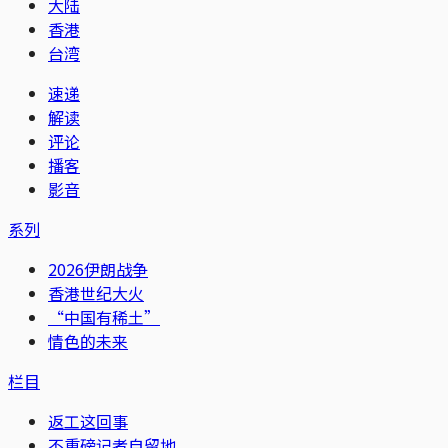
大陆
香港
台湾
速递
解读
评论
播客
影音
系列
2026伊朗战争
香港世纪大火
“中国有稀土”
情色的未来
栏目
返工这回事
不重磅记者自留地