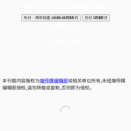
选择守护方案 + 华尔街日报或纽约时报
年付・周年特惠
US$6.5
US$4
/月
月付
US$8
/月
立即解锁全文
已是会员？
登录
本刊载内容版权为
端传媒编辑部
或相关单位所有,未经端传媒
编辑部授权,请勿转载或复制,否则即为侵权。