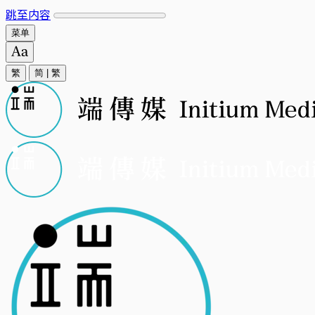
跳至内容
菜单
繁
简
|
繁