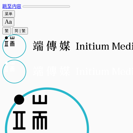
跳至内容
菜单
繁
简
|
繁