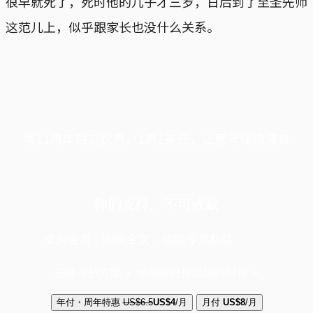
很早就死了，死时他的儿子才三岁，日后到了至圣先师
这范儿上，似乎跟家长也没什么关系。
端11周年限定优惠，1周1美元，让思考保持清爽
你的支持，不可或缺
成为会员，阅读全文，领取专属权益
选择守护方案 + 华尔街日报或纽约时报
年付・周年特惠
US$6.5
US$4
/月
月付
US$8
/月