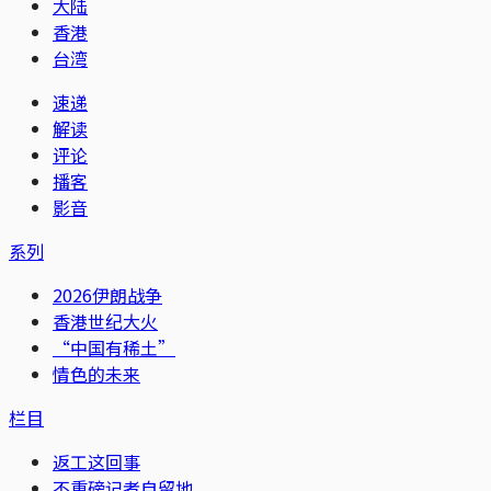
大陆
香港
台湾
速递
解读
评论
播客
影音
系列
2026伊朗战争
香港世纪大火
“中国有稀土”
情色的未来
栏目
返工这回事
不重磅记者自留地