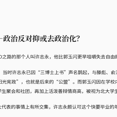
—政治反对抑或去政治化？
GO之路的那个人叫许志永，他比郭玉闪更早咀嚼失去自由
年，当时许志永已因“三博士上书”声名鹊起，与滕彪、
“阳光宪政”，也就是后来的“公盟”。而郭玉闪因在学校
学生聚会和社团，再加上活泼善辩情商高，被视为北大学
大代表的事情上有所交集，许志永颇认可这个快要毕业的
。