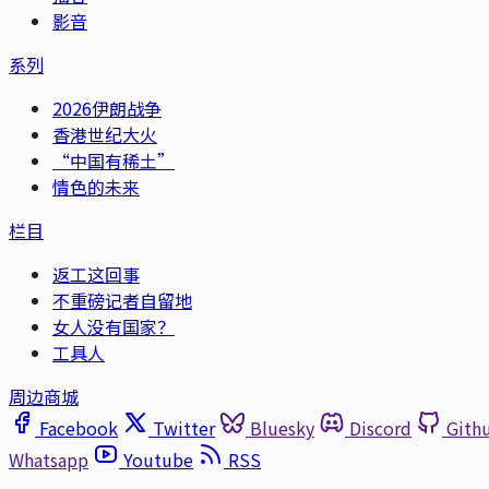
影音
系列
2026伊朗战争
香港世纪大火
“中国有稀土”
情色的未来
栏目
返工这回事
不重磅记者自留地
女人没有国家？
工具人
周边商城
Facebook
Twitter
Bluesky
Discord
Gith
Whatsapp
Youtube
RSS