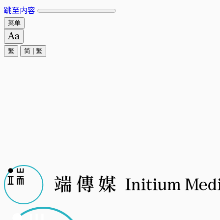
跳至内容
菜单
繁
简
|
繁