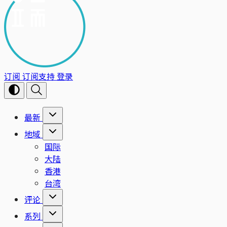
订阅
订阅支持
登录
最新
地域
国际
大陆
香港
台湾
评论
系列