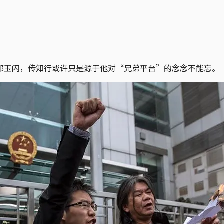
郭玉闪，传知行或许只是源于他对“兄弟平台”的念念不能忘。