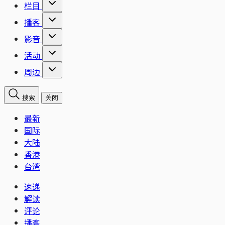
栏目
播客
影音
活动
周边
搜索
关闭
最新
国际
大陆
香港
台湾
速递
解读
评论
播客