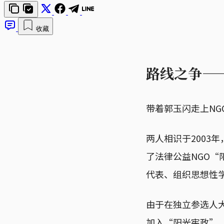
收藏
路线之争—
带着郭玉闪走上N
两人相识于2003
了法律公益NGO
代表、组织思想性
由于在独立参选人
加入“阳光宪政”