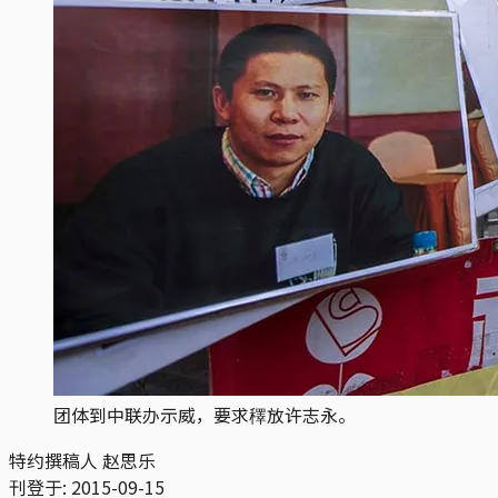
团体到中联办示威，要求䆁放许志永。
特约撰稿人 赵思乐
刊登于:
2015-09-15