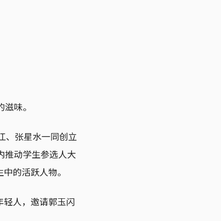
的滋味。
俞江、张星水一同创立
内推动学生参选人大
生中的活跃人物。
年轻人，邀请郭玉闪