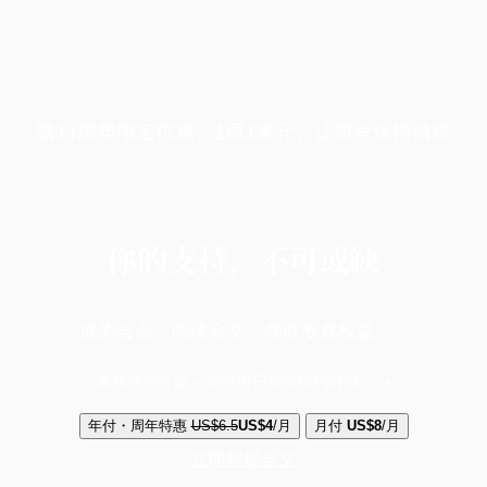
端11周年限定优惠，1周1美元，让思考保持清爽
你的支持，不可或缺
成为会员，阅读全文，领取专属权益
选择守护方案 + 华尔街日报或纽约时报
年付・周年特惠
US$6.5
US$4
/月
月付
US$8
/月
立即解锁全文