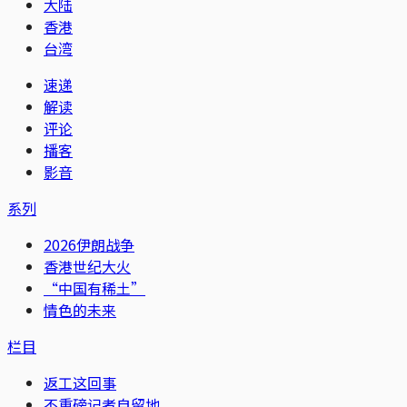
大陆
香港
台湾
速递
解读
评论
播客
影音
系列
2026伊朗战争
香港世纪大火
“中国有稀土”
情色的未来
栏目
返工这回事
不重磅记者自留地