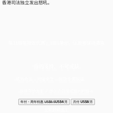
香港司法独立发出怒吼。
端11周年限定优惠，1周1美元，让思考保持清爽
你的支持，不可或缺
成为会员，阅读全文，领取专属权益
选择守护方案 + 华尔街日报或纽约时报
年付・周年特惠
US$6.5
US$4
/月
月付
US$8
/月
立即解锁全文