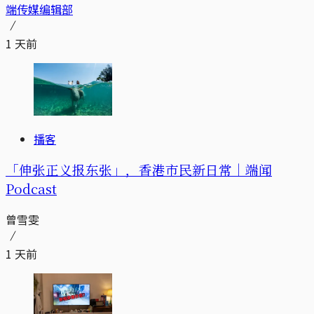
端传媒编辑部
1 天前
播客
「伸张正义报东张」，香港市民新日常｜端闻
Podcast
曾雪雯
1 天前