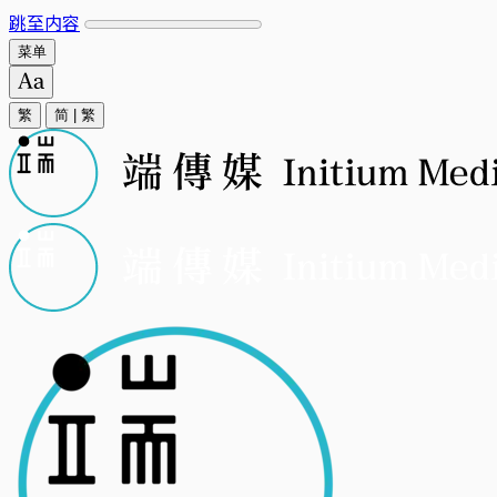
跳至内容
菜单
繁
简
|
繁