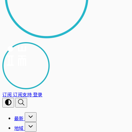
订阅
订阅支持
登录
最新
地域