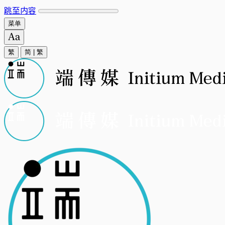
跳至内容
菜单
繁
简
|
繁