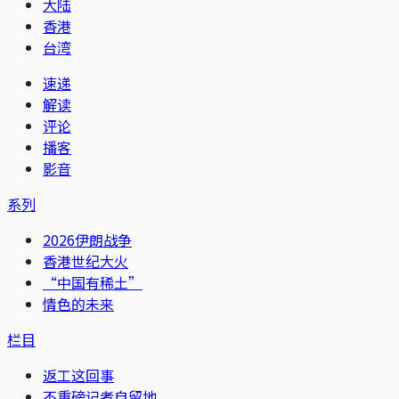
大陆
香港
台湾
速递
解读
评论
播客
影音
系列
2026伊朗战争
香港世纪大火
“中国有稀土”
情色的未来
栏目
返工这回事
不重磅记者自留地