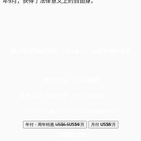
年9月，获得了法律意义上的自由身。
端11周年限定优惠，1周1美元，让思考保持清爽
你的支持，不可或缺
成为会员，阅读全文，领取专属权益
选择守护方案 + 华尔街日报或纽约时报
年付・周年特惠
US$6.5
US$4
/月
月付
US$8
/月
立即解锁全文