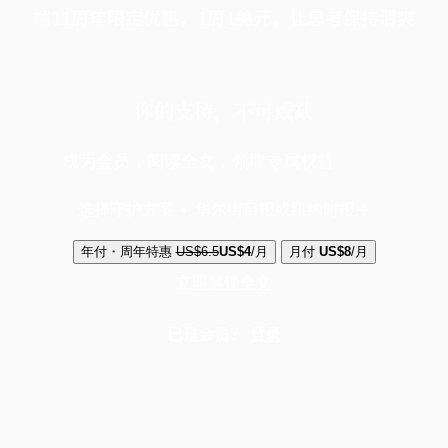
端11周年限定优惠，1周1美元，让思考保持清爽
你的支持，不可或缺
成为会员，阅读全文，领取专属权益
选择守护方案 + 华尔街日报或纽约时报
年付・周年特惠
US$6.5
US$4
/月
月付
US$8
/月
立即解锁全文
已是会员？
登录