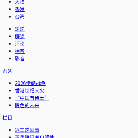
大陆
香港
台湾
速递
解读
评论
播客
影音
系列
2026伊朗战争
香港世纪大火
“中国有稀土”
情色的未来
栏目
返工这回事
不重磅记者自留地