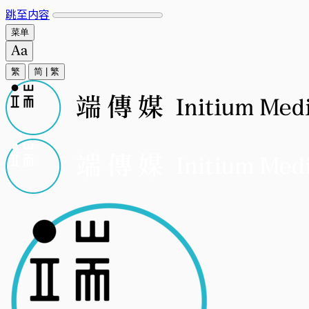
跳至内容
菜单
繁
简
|
繁