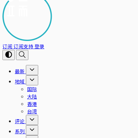
订阅
订阅支持
登录
最新
地域
国际
大陆
香港
台湾
评论
系列