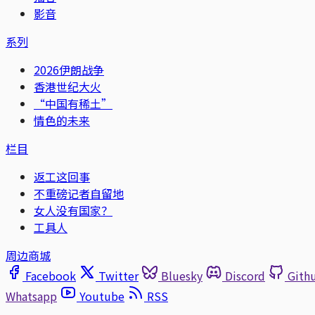
影音
系列
2026伊朗战争
香港世纪大火
“中国有稀土”
情色的未来
栏目
返工这回事
不重磅记者自留地
女人没有国家？
工具人
周边商城
Facebook
Twitter
Bluesky
Discord
Gith
Whatsapp
Youtube
RSS