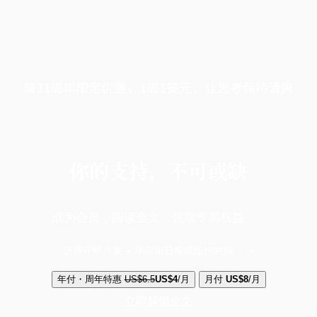
端11周年限定优惠，1周1美元，让思考保持清爽
你的支持，不可或缺
成为会员，阅读全文，领取专属权益
选择守护方案 + 华尔街日报或纽约时报
年付・周年特惠
US$6.5
US$4
/月
月付
US$8
/月
立即解锁全文