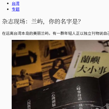
台湾
专题
杂志现场：兰屿，你的名字是？
在远离台湾本岛的美丽兰屿，有一群年轻人正以独立刊物说自