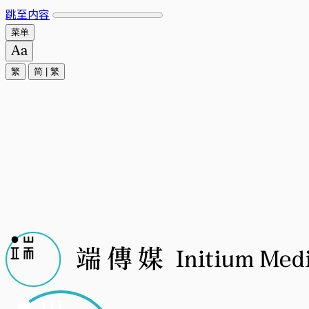
跳至内容
菜单
繁
简
|
繁