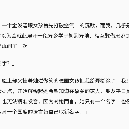
」一个金发碧眼女孩首先打破空气中的沉默，而我，几乎
，本以为会就此展开一段异乡学子初到异地、相互慰借思乡
又再问了一次：
名字？」
、脸上却又挂着灿烂微笑的德国女孩把我给弄糊涂了，我
情提点，开始解释起她希望知道在故乡的家人、朋友平日
，也无法精准发音，因为对她而言，她只有一个名字，也
用另一个国度的语言替自己取新名字。」