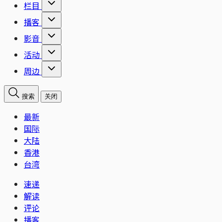
栏目
播客
影音
活动
周边
搜索
关闭
最新
国际
大陆
香港
台湾
速递
解读
评论
播客