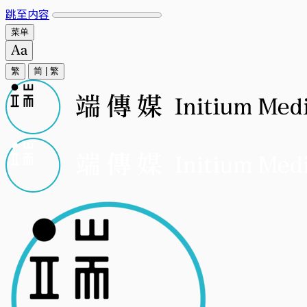
跳至内容
菜单
繁
简
|
繁