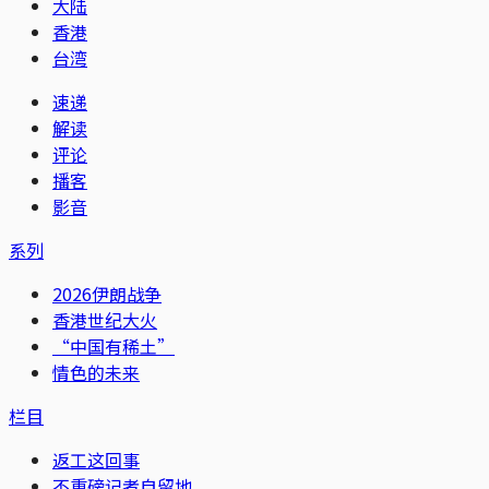
大陆
香港
台湾
速递
解读
评论
播客
影音
系列
2026伊朗战争
香港世纪大火
“中国有稀土”
情色的未来
栏目
返工这回事
不重磅记者自留地