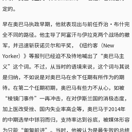
定的。
早在奥巴马执政早期，他就表现出与前任乔治·布什完
全不同的路径。他主导了阿富汗与伊拉克两个战场的撤
军，并迅速斩获诺贝尔和平奖，《纽约客（New
Yorker）》等报刊已经迫不及待地喊出了“奥巴马主
义”这个词。不过，从当时的语境来说，这个词与其说
是归纳，不如说是对奥巴马在余下任期有所作为的期
待。在第二个任期初期，奥巴马有些力不从心，如被
“棱镜门事件”一再冲击，在对伊斯兰国的消极态度，
加上医改受挫、国内失业率高企等，奥巴马于2014年
的中期选举中铩羽而归，支持率达到谷底，被媒体形容
为只能“匍匐前进”。当时，他被认为是最失败的总统