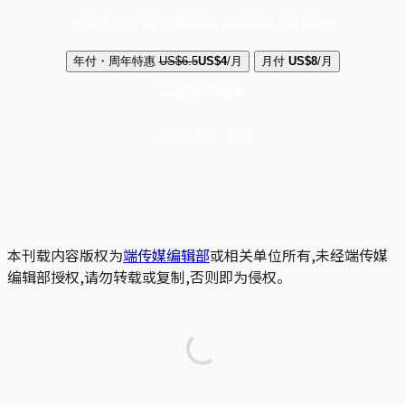
选择守护方案 + 华尔街日报或纽约时报
年付・周年特惠
US$6.5
US$4
/月
月付
US$8
/月
立即解锁全文
已是会员？
登录
本刊载内容版权为
端传媒编辑部
或相关单位所有,未经端传媒
编辑部授权,请勿转载或复制,否则即为侵权。