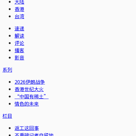
大陆
香港
台湾
速递
解读
评论
播客
影音
系列
2026伊朗战争
香港世纪大火
“中国有稀土”
情色的未来
栏目
返工这回事
不重磅记者自留地