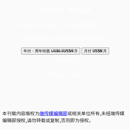
你的支持，不可或缺
成为会员，阅读全文，领取专属权益
选择守护方案 + 华尔街日报或纽约时报
年付・周年特惠
US$6.5
US$4
/月
月付
US$8
/月
立即解锁全文
已是会员？
登录
本刊载内容版权为
端传媒编辑部
或相关单位所有,未经端传媒
编辑部授权,请勿转载或复制,否则即为侵权。