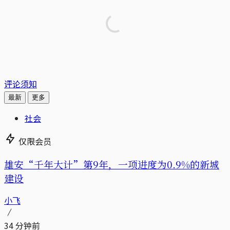
评论须知
最新
更多
社会
仅限会员
雄安“千年大计”第9年，一项进度为0.9%的新城
建设
小飞
34 分钟前