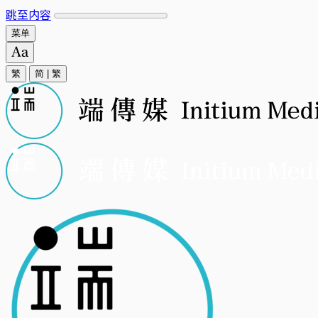
跳至内容
菜单
繁
简
|
繁