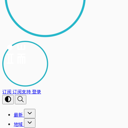
订阅
订阅支持
登录
最新
地域