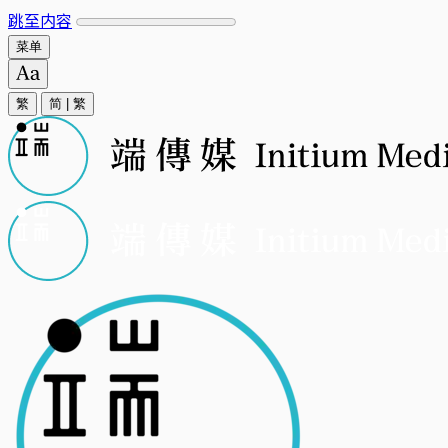
跳至内容
菜单
繁
简
|
繁