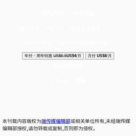
你的支持，不可或缺
成为会员，阅读全文，领取专属权益
选择守护方案 + 华尔街日报或纽约时报
年付・周年特惠
US$6.5
US$4
/月
月付
US$8
/月
立即解锁全文
已是会员？
登录
本刊载内容版权为
端传媒编辑部
或相关单位所有,未经端传媒
编辑部授权,请勿转载或复制,否则即为侵权。