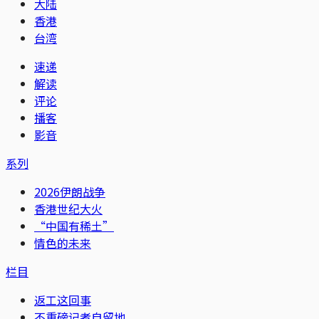
大陆
香港
台湾
速递
解读
评论
播客
影音
系列
2026伊朗战争
香港世纪大火
“中国有稀土”
情色的未来
栏目
返工这回事
不重磅记者自留地