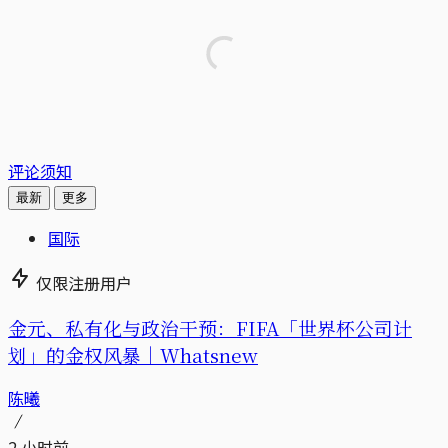
评论须知
最新
更多
国际
仅限注册用户
金元、私有化与政治干预：FIFA「世界杯公司计
划」的金权风暴｜Whatsnew
陈曦
2 小时前