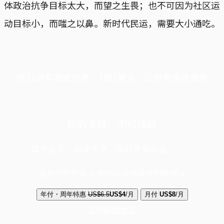
体政治抗争目标太大，而望之生畏；也不可因为社区运
动目标小，而嗤之以鼻。新时代民运，需要大小通吃。
端11周年限定优惠，1周1美元，让思考保持清爽
你的支持，不可或缺
成为会员，阅读全文，领取专属权益
选择守护方案 + 华尔街日报或纽约时报
年付・周年特惠
US$6.5
US$4
/月
月付
US$8
/月
立即解锁全文