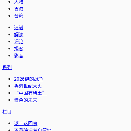
大陆
香港
台湾
速递
解读
评论
播客
影音
系列
2026伊朗战争
香港世纪大火
“中国有稀土”
情色的未来
栏目
返工这回事
不重磅记者自留地