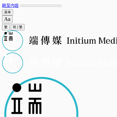
跳至内容
菜单
繁
简
|
繁