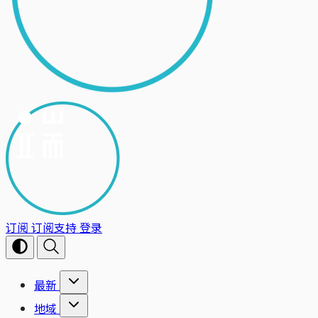
订阅
订阅支持
登录
最新
地域