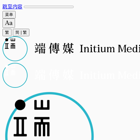
跳至内容
菜单
繁
简
|
繁