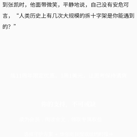
到张凯时，他面带微笑，平静地说，自己没有安危可
言，“人类历史上有几次大规模的拆十字架是你能遇到
的？”
端11周年限定优惠，1周1美元，让思考保持清爽
你的支持，不可或缺
成为会员，阅读全文，领取专属权益
选择守护方案 + 华尔街日报或纽约时报