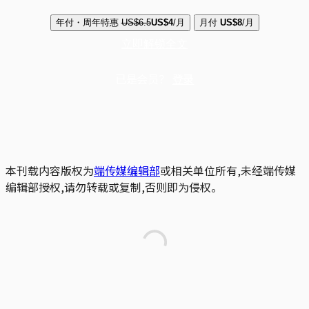
年付・周年特惠
US$6.5
US$4
/月
月付
US$8
/月
立即解锁全文
已是会员？
登录
本刊载内容版权为
端传媒编辑部
或相关单位所有,未经端传媒
编辑部授权,请勿转载或复制,否则即为侵权。