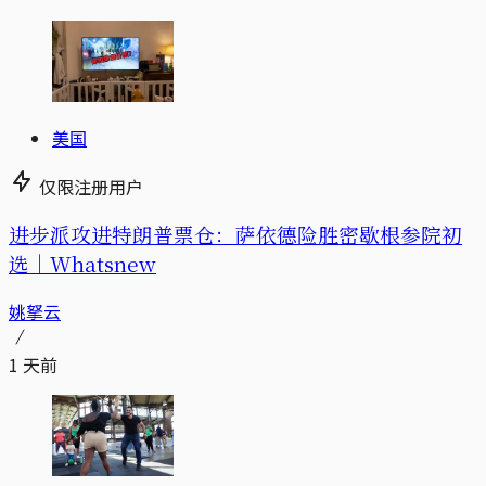
美国
仅限注册用户
进步派攻进特朗普票仓：萨依德险胜密歇根参院初
选｜Whatsnew
姚拏云
1 天前