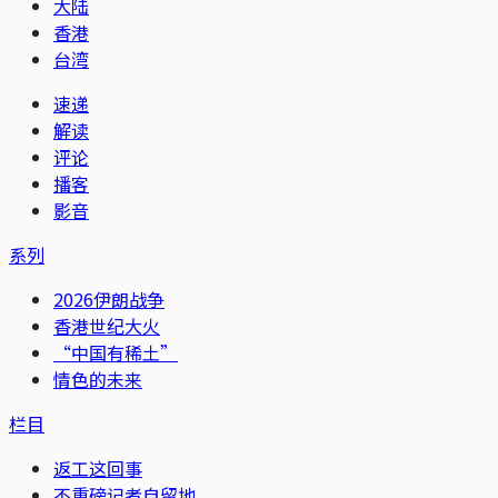
大陆
香港
台湾
速递
解读
评论
播客
影音
系列
2026伊朗战争
香港世纪大火
“中国有稀土”
情色的未来
栏目
返工这回事
不重磅记者自留地