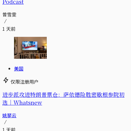
Podcast
曾雪雯
1 天前
美国
仅限注册用户
进步派攻进特朗普票仓：萨依德险胜密歇根参院初
选｜Whatsnew
姚拏云
1 天前