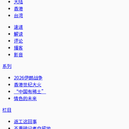
大陆
香港
台湾
速递
解读
评论
播客
影音
系列
2026伊朗战争
香港世纪大火
“中国有稀土”
情色的未来
栏目
返工这回事
不重磅记者自留地