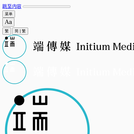
跳至内容
菜单
繁
简
|
繁