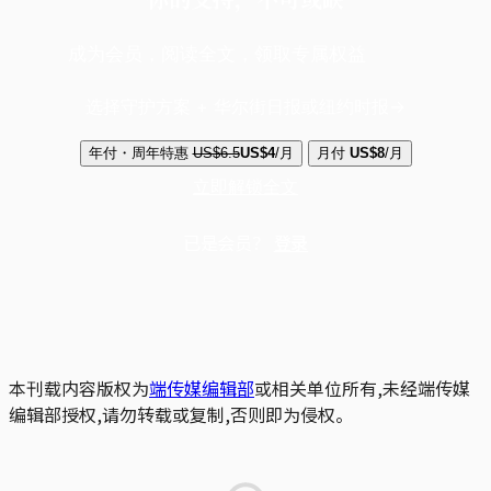
成为会员，阅读全文，领取专属权益
选择守护方案 + 华尔街日报或纽约时报
年付・周年特惠
US$6.5
US$4
/月
月付
US$8
/月
立即解锁全文
已是会员？
登录
本刊载内容版权为
端传媒编辑部
或相关单位所有,未经端传媒
编辑部授权,请勿转载或复制,否则即为侵权。