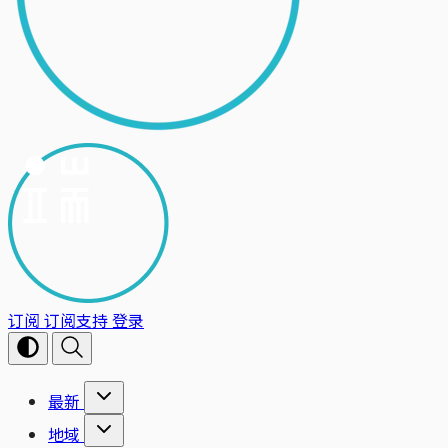
订阅
订阅支持
登录
最新
地域