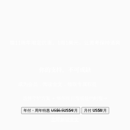
端11周年限定优惠，1周1美元，让思考保持清爽
你的支持，不可或缺
成为会员，阅读全文，领取专属权益
选择守护方案 + 华尔街日报或纽约时报
年付・周年特惠
US$6.5
US$4
/月
月付
US$8
/月
立即解锁全文