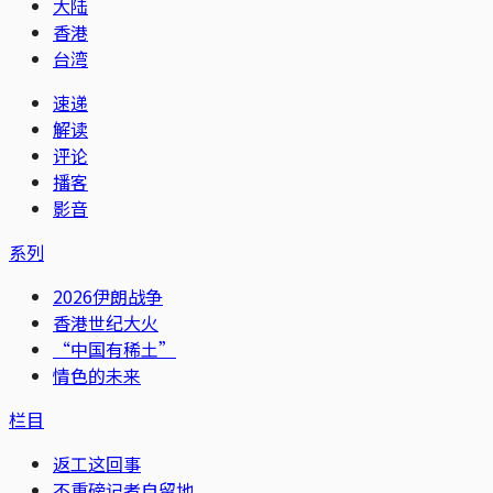
大陆
香港
台湾
速递
解读
评论
播客
影音
系列
2026伊朗战争
香港世纪大火
“中国有稀土”
情色的未来
栏目
返工这回事
不重磅记者自留地