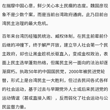
在揣摩中国心意，鲜少关心本土民瘼的态度。魏国彦现
象不是少数个案，而是当前台湾政府通病，此乃目前台
湾民主治理的最大危机。
百年来台湾历经殖民统治、威权体制，在民主前辈前仆
后继的冲撞下，终于解严开放，建立华人社会第一个民
主政府，却也让黑金趁机长驱直入，变成金权政治，表
面上民主选举蓬勃热络，但属民主另一面向的法治却逐
渐腐朽。执政50年的中国国民党，2000年被民进党轮
替，形式上是台湾民主一大胜利，但过去民间各式各样
的社会运动，基于过去与早期党外人士或后来民进党的
运动情谊（甚或直接入阁），反而弱化了社会运动与公
民监督力量。