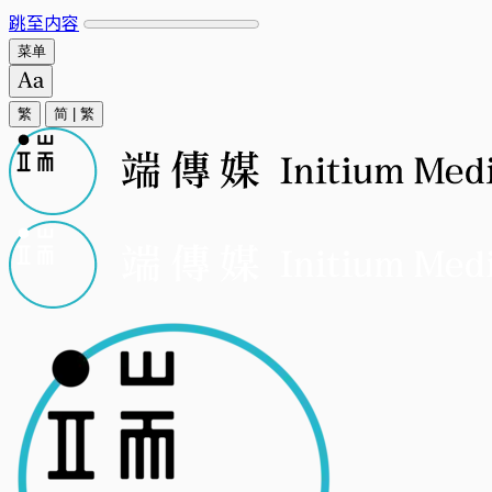
跳至内容
菜单
繁
简
|
繁